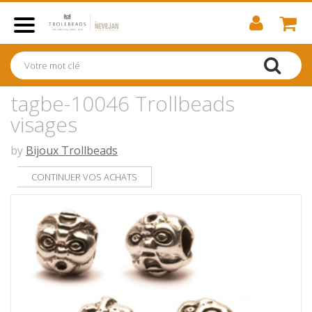
tagbe-10046 Trollbeads
visages
by
Bijoux Trollbeads
CONTINUER VOS ACHATS