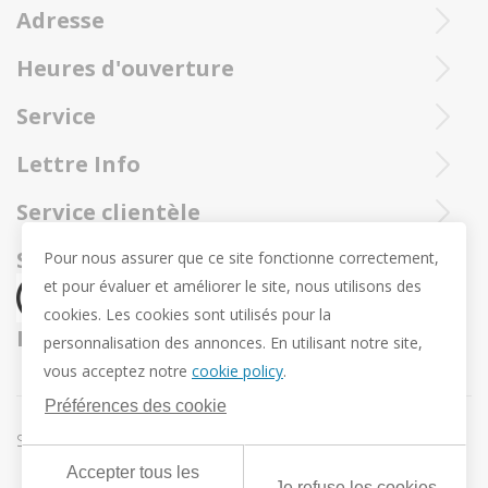
Niko Naessens & Pascale Nevejan
Adresse
Les bijoux Trollbeads sont toujours envoyé par un envoi à
Heures d'ouverture
Ieperstraat 3
recommandé et assuré de la poste.
8970 Poperinge
Mar - sam : 10h- 12h et 13u30 - 18u
Service
057 33 34 61
Ouvert en ligne 24/24 et 7/7
Contactez notre service client Trollbeadsonline au
info@juwelennevejan.be
Lettre Info
+32 057 33 34 61
TVA: BE 0539762240
Voulez-vous être tenu au courant de nos nouveaux
Service clientèle
ou contactez-nous par
courrier.
produits et promotions? (Max. 2 courriels par mois.)
Sur nous
Social media
Pour nous assurer que ce site fonctionne correctement,
et pour évaluer et améliorer le site, nous utilisons des
Révocation
cookies. Les cookies sont utilisés pour la
Retour et échange
Nous expédions par
personnalisation des annonces. En utilisant notre site,
Vie privée
vous acceptez notre
cookie policy
.
Conditions Générales
Préférences des cookie
Conditions offre Pendentif de Pâques Trollbeads
Sitemap
Préférences des cookie
Accepter tous les
Je refuse les cookies