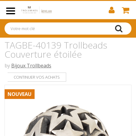
TAGBE-40139 Trollbeads
Couverture étoilée
by
Bijoux Trollbeads
CONTINUER VOS ACHATS
NOUVEAU