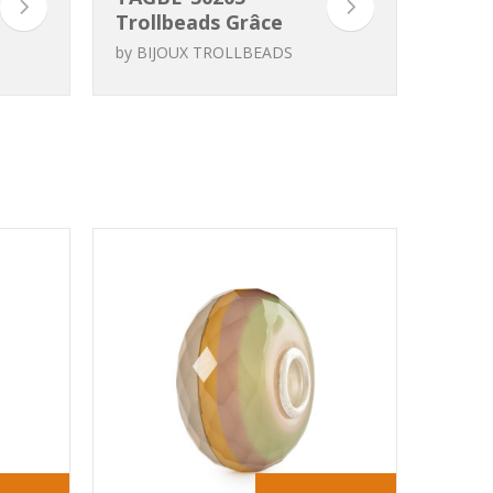
Trollbeads Grâce
des Nénuphars
by
BIJOUX TROLLBEADS