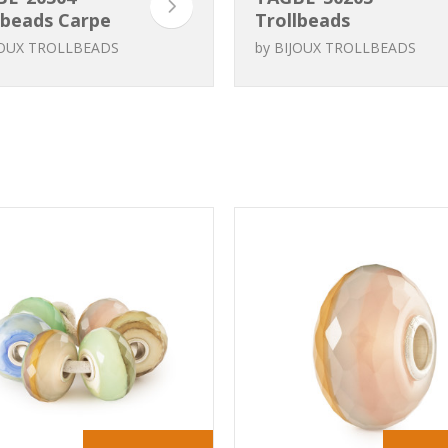
lbeads Carpe
Trollbeads
m
Pétales au Bord
JOUX TROLLBEADS
by
BIJOUX TROLLBEADS
du Lac