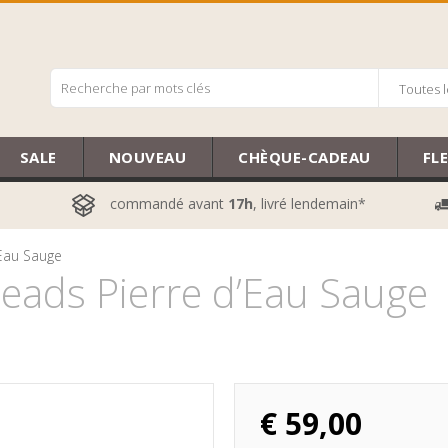
Toutes l
SALE
NOUVEAU
CHÈQUE-CADEAU
FL
commandé avant
17h
, livré lendemain*
’Eau Sauge
eads Pierre d’Eau Sauge
€
59,00