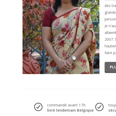
des tr
grands
person
Je n'a
allaie
2007. 
hautem
faire p
PLU
commandé avant 17h
touj
livré lendemain Belgique
séc