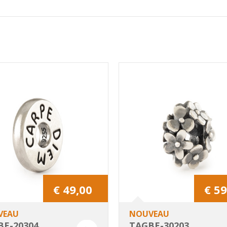
€ 49,00
€ 59
VEAU
NOUVEAU
BE-20304
TAGBE-30203