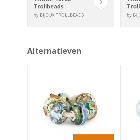
Trollbeads
Trol
Berceau de
die
by
BIJOUX TROLLBEADS
by
BI
Nénuphar
Alternatieven