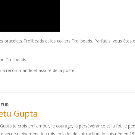
bracelets Trollbeads et les colliers Trollbeads. Parfait si vous êtes e
ine Trollbeads.
oi à recommandé et assuré de la poste.
TEUR
etu Gupta
Gupta Je crois en l'amour, le courage, la persévérance et la foi. Je pen
re vécue pleinement. Je crois en la loi de l'attraction. Je suis née en 1