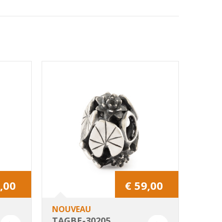
,00
€ 59,00
NOUVEAU
TAGBE-30205