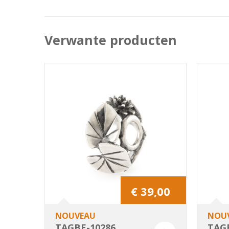
Verwante producten
€ 39,00
NOUVEAU
NOU
TAGBE-10286
TAG