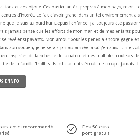
aditions et des bijoux. Ces particularités, propres à mon pays, m'ont t
 centres d'intérêt. Le fait d'avoir grandi dans un tel environnement 
ne que je suis aujourd'hui. Depuis l'enfance, j'ai toujours été passionn
urais jamais pensé que les efforts de mon mari et de mes enfants p
nt se révéler si payants. Mon amour pour les perles a encore gagné en
Sans son soutien, je ne serais jamais arrivée là où j'en suis. Et me voi
ent inspirées de la richesse de la nature et des multiples couleurs de
artie de la famille Trollbeads. « L'eau qui s'écoule ne croupit jamais. I
S D'INFO
ours envoi
recommandé
Dès 50 euro
urisé
port gratuit