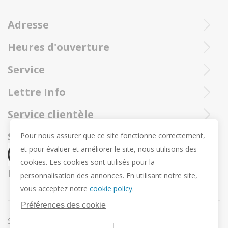
Adresse
Heures d'ouverture
Ieperstraat 3
8970 Poperinge
Mar - sam : 10h- 12h et 13u30 - 18u
Service
057 33 34 61
Ouvert en ligne 24/24 et 7/7
Contactez notre service client Trollbeadsonline au
info@juwelennevejan.be
Lettre Info
+32 057 33 34 61
TVA: BE 0539762240
Voulez-vous être tenu au courant de nos nouveaux
Service clientèle
ou contactez-nous par
courrier.
produits et promotions? (Max. 2 courriels par mois.)
Sur nous
Social media
Pour nous assurer que ce site fonctionne correctement,
et pour évaluer et améliorer le site, nous utilisons des
Révocation
cookies. Les cookies sont utilisés pour la
Retour et échange
Nous expédions par
personnalisation des annonces. En utilisant notre site,
Vie privée
vous acceptez notre
cookie policy
.
Conditions Générales
Préférences des cookie
Conditions offre Pendentif de Pâques Trollbeads
Sitemap
Préférences des cookie