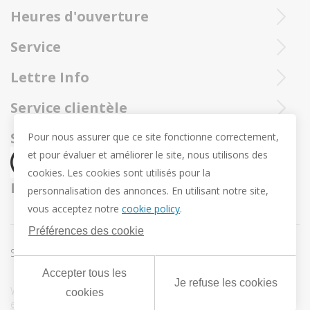
Les bijoux Trollbeads sont toujours envoyé par un envoi à
Heures d'ouverture
Ieperstraat 3
recommandé et assuré de la poste.
8970 Poperinge
Mar - sam : 10h- 12h et 13u30 - 18u
Service
057 33 34 61
Ouvert en ligne 24/24 et 7/7
Contactez notre service client Trollbeadsonline au
info@juwelennevejan.be
Lettre Info
+32 057 33 34 61
TVA: BE 0539762240
Voulez-vous être tenu au courant de nos nouveaux
Service clientèle
ou contactez-nous par
courrier.
produits et promotions? (Max. 2 courriels par mois.)
Sur nous
Social media
Pour nous assurer que ce site fonctionne correctement,
et pour évaluer et améliorer le site, nous utilisons des
Révocation
cookies. Les cookies sont utilisés pour la
Retour et échange
Nous expédions par
personnalisation des annonces. En utilisant notre site,
Vie privée
vous acceptez notre
cookie policy
.
Conditions Générales
Préférences des cookie
Conditions offre Pendentif de Pâques Trollbeads
Sitemap
Préférences des cookie
Accepter tous les
Je refuse les cookies
Webdesign & development by
DigitalMind
| Powered by
cookies
eXopera