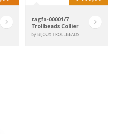
tagfa-00001/7
Trollbeads Collier
en argent avec
by
BIJOUX TROLLBEADS
onyx