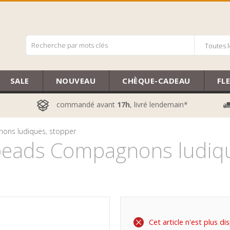
Toutes l
SALE
NOUVEAU
CHÈQUE-CADEAU
FL
commandé avant
17h
, livré lendemain*
ons ludiques, stopper
eads Compagnons ludiqu
Cet article n'est plus di