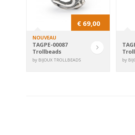
€ 69,00
NOUVEAU
TAGPE-00087
TAG
Trollbeads
Trol
Amoureux
Pend
by
BIJOUX TROLLBEADS
by
BI
séré