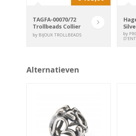
TAGFA-00070/72
Hage
Trollbeads Collier
Silv
Fantasy Sagesse
by
PR
by
BIJOUX TROLLBEADS
D'ENT
Alternatieven