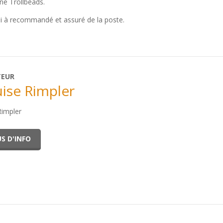
ine Trollbeads.
oi à recommandé et assuré de la poste.
TEUR
ise Rimpler
Rimpler
S D'INFO