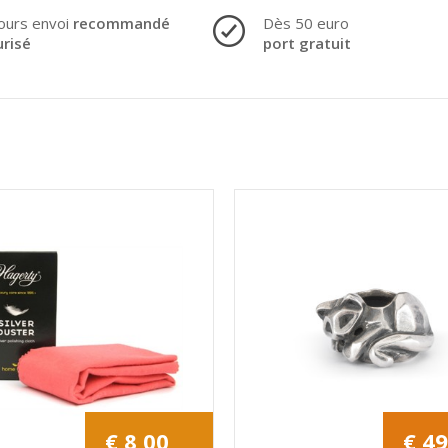
ours envoi
recommandé
Dès 50 euro
urisé
port gratuit
€ 8,00
€ 49