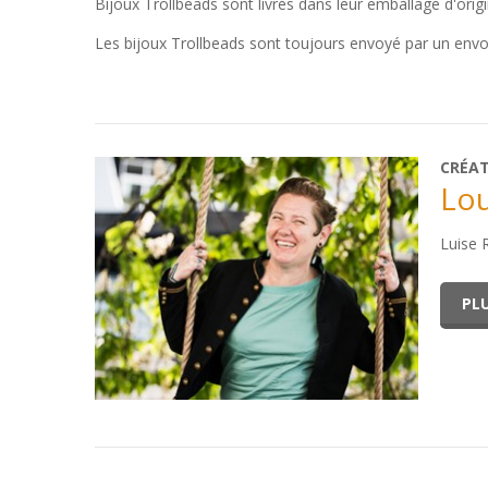
Bijoux Trollbeads sont livrés dans leur emballage d'orig
Les bijoux Trollbeads sont toujours envoyé par un env
CRÉA
Lou
Luise 
PLU