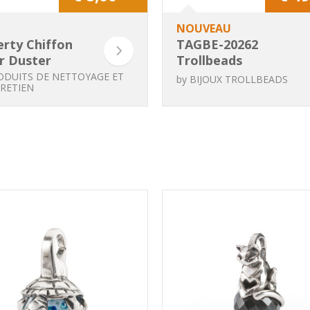
NOUVEAU
rty Chiffon
TAGBE-20262
er Duster
Trollbeads
Parfaitement
ODUITS DE NETTOYAGE ET
by
BIJOUX TROLLBEADS
RETIEN
détendu, stopper