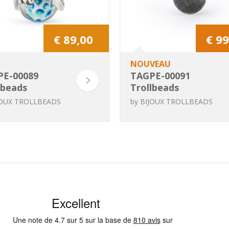
€ 89,00
€ 99
NOUVEAU
PE-00089
TAGPE-00091
lbeads
Trollbeads
entif de
Pendentif Tigre
JOUX TROLLBEADS
by
BIJOUX TROLLBEADS
nité
Tranquille