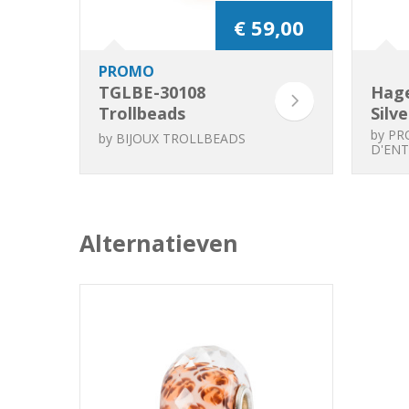
€ 59,00
PROMO
TGLBE-30108
Hage
Trollbeads
Silv
Mélange du passé
by
PR
by
BIJOUX TROLLBEADS
D'ENT
et du présent
(Special Edition)
(2)
Alternatieven