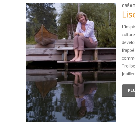
CRÉA
Lis
L'insp
culture
dévelo
frappé 
comme l
Trollb
Joaille
PLU