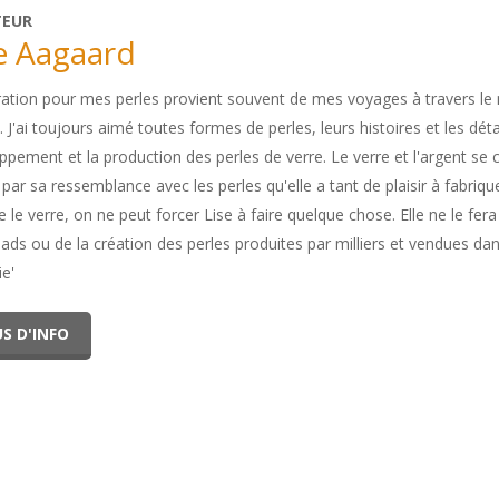
TEUR
e Aagaard
iration pour mes perles provient souvent de mes voyages à travers le 
. J'ai toujours aimé toutes formes de perles, leurs histoires et les détai
ppement et la production des perles de verre. Le verre et l'argent se
par sa ressemblance avec les perles qu'elle a tant de plaisir à fabrique
e verre, on ne peut forcer Lise à faire quelque chose. Elle ne le fera q
eads ou de la création des perles produites par milliers et vendues dans
rie'
S D'INFO