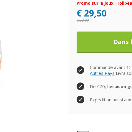
Promo sur 'Bijoux Trollbea
€
29,50
€
59,00
Commandé avant 12h0
Autres Pays
Livraiso
De €70,
livraison g
Expédition aussi aux