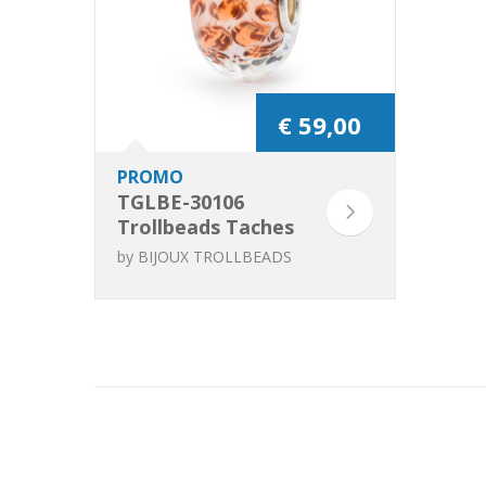
€ 59,00
PROMO
TGLBE-30106
Trollbeads Taches
de léopard
by
BIJOUX TROLLBEADS
(Special Edition)