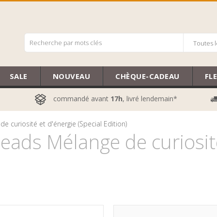
Toutes l
SALE
NOUVEAU
CHÈQUE-CADEAU
FL
commandé avant
17h
, livré lendemain*
 curiosité et d'énergie (Special Edition)
ads Mélange de curiosité