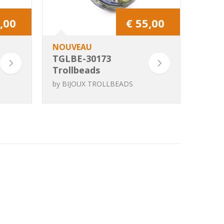
,00
€ 55,00
NOUVEAU
TGLBE-30173
Trollbeads
Univers Onirique
by
BIJOUX TROLLBEADS