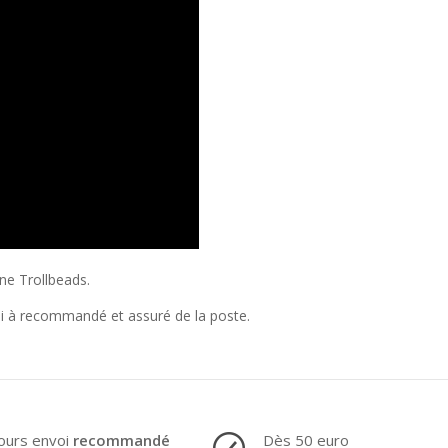
ine Trollbeads.
oi à recommandé et assuré de la poste.
ours envoi
recommandé
Dès 50 euro