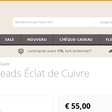
Toutes l
SALE
NOUVEAU
CHÈQUE-CADEAU
FL
commandé avant
17h
, livré lendemain*
Cuivre
ads Éclat de Cuivre
€
55,00