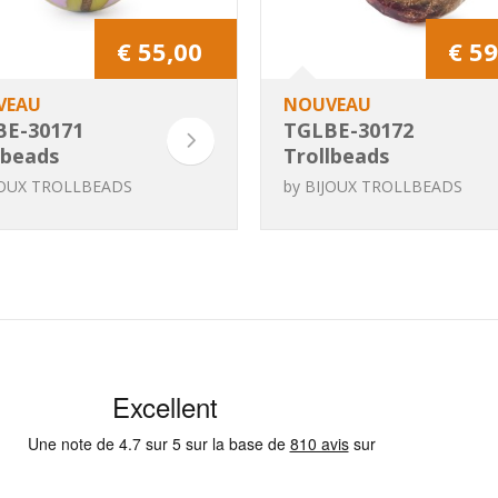
€ 55,00
€ 59
VEAU
NOUVEAU
BE-30171
TGLBE-30172
lbeads
Trollbeads
phe
Grenade
JOUX TROLLBEADS
by
BIJOUX TROLLBEADS