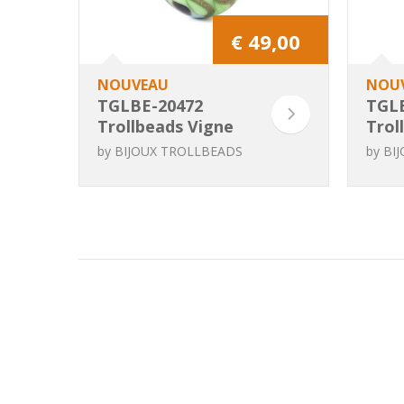
€ 49,00
NOUVEAU
NOU
TGLBE-20472
TGL
Trollbeads Vigne
Trol
Enchantée
Nym
by
BIJOUX TROLLBEADS
by
BI