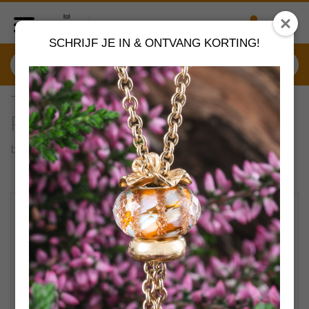
SCHRIJF JE IN & ONTVANG KORTING!
TAGBE-00241 Trollbeads
Positieve verandering
by
Trollbeads sieraden
VERDER SHOPPEN