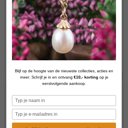
Blijf op de hoogte van de nieuwste collecties, acties en
Bekijk meer foto's
meer. Schrijf je in en ontvang
€10,- korting
op je
eerstvolgende aankoop.
€
29,00
Op voorraad
Typ
je
naam
Typ
in
je
e-