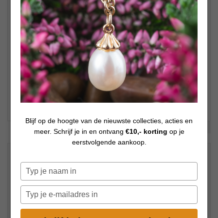
Blijf op de hoogte van de nieuwste collecties, acties en
Bekijk meer foto's
meer. Schrijf je in en ontvang
€10,- korting
op je
eerstvolgende aankoop.
€
49,00
Op voorraad
Typ
je
naam
Typ
in
je
e-