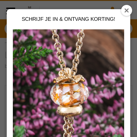
SCHRIJF JE IN & ONTVANG KORTING!
TAGBE-20213 Trollbeads
Lieveheersbeestjes
by
Trollbeads sieraden
VERDER SHOPPEN