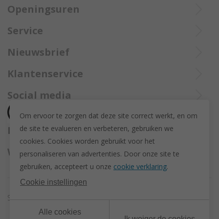
Openingsuren
Ieperstraat 3
8970 Poperinge
Di tot Zat : 10u tot 12u en 13u30 tot 18u
Service
057 33 34 61
De aangekochte goederen worden steeds aangetekend verzekerd
Online open 24/24 en 7/7
Bel Trollbeadsonlineservice op
info@juwelennevejan.be
Nieuwsbrief
opgestuurd met Bpost.
+32 057 33 34 61
BTW: BE 0539762240
Alles over nieuwe Trollbeadsproducten en acties te weten
Klantenservice
of bereik ons via
mail
komen? Schrijf u in om een nieuwsbrief te ontvangen!
(Max. 2 e-mails per maand.)
Over ons
Social media
Herroeping
Om ervoor te zorgen dat deze site correct werkt, en om
Retourneren en ruilen
de site te evalueren en verbeteren, gebruiken we
Betaalmethodes
Privacy policy
cookies. C
ookies worden gebruikt voor het
Algemene voorwaarden
Wij versturen met
personaliseren van advertenties.
Door onze site te
Disclaimer
gebruiken, accepteert u onze
cookie verklaring
.
Actievoorwaarden - Trollbeads GWP Paashanger
Cookie instellingen
Sitemap
Cookie instellingen
Alle cookies
Ik weiger de cookies