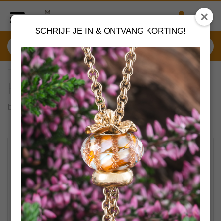
SCHRIJF JE IN & ONTVANG KORTING!
TAGLO-00041 Trollbeads
Hemelse Kraanvogel slot
by
Trollbeads sieraden
VERDER SHOPPEN