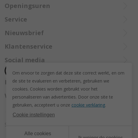
Openingsuren
Ieperstraat 3
8970 Poperinge
Di tot Zat : 10u tot 12u en 13u30 tot 18u
Service
057 33 34 61
De aangekochte goederen worden steeds aangetekend verzekerd
Online open 24/24 en 7/7
Bel Trollbeadsonlineservice op
info@juwelennevejan.be
Nieuwsbrief
opgestuurd met Bpost.
+32 057 33 34 61
BTW: BE 0539762240
Alles over nieuwe Trollbeadsproducten en acties te weten
Klantenservice
of bereik ons via
mail
komen? Schrijf u in om een nieuwsbrief te ontvangen!
(Max. 2 e-mails per maand.)
Over ons
Social media
Herroeping
Om ervoor te zorgen dat deze site correct werkt, en om
Retourneren en ruilen
de site te evalueren en verbeteren, gebruiken we
Betaalmethodes
Privacy policy
cookies. C
ookies worden gebruikt voor het
Algemene voorwaarden
Wij versturen met
personaliseren van advertenties.
Door onze site te
Disclaimer
gebruiken, accepteert u onze
cookie verklaring
.
Actievoorwaarden - Trollbeads GWP Paashanger
Cookie instellingen
Sitemap
Cookie instellingen
Alle cookies
Ik weiger de cookies