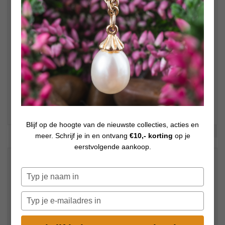
Blijf op de hoogte van de nieuwste collecties, acties en
Bekijk meer foto's
meer. Schrijf je in en ontvang
€10,- korting
op je
eerstvolgende aankoop.
€
49,00
Op voorraad
Typ
je
naam
Typ
in
je
e-