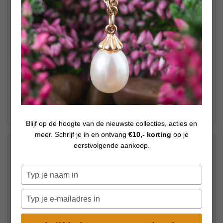
Blijf op de hoogte van de nieuwste collecties, acties en
meer. Schrijf je in en ontvang
€10,- korting
op je
€
69,00
eerstvolgende aankoop.
Op voorraad
Typ
je
naam
Typ
in
je
e-