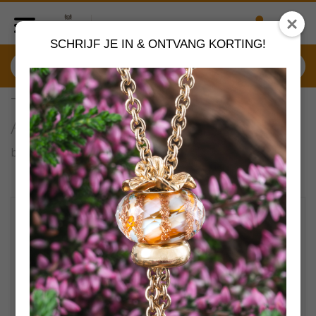
SCHRIJF JE IN & ONTVANG KORTING!
TAGLO-00062 Trollbeads
Achtknoop slot
by
Trollbeads sieraden
VERDER SHOPPEN