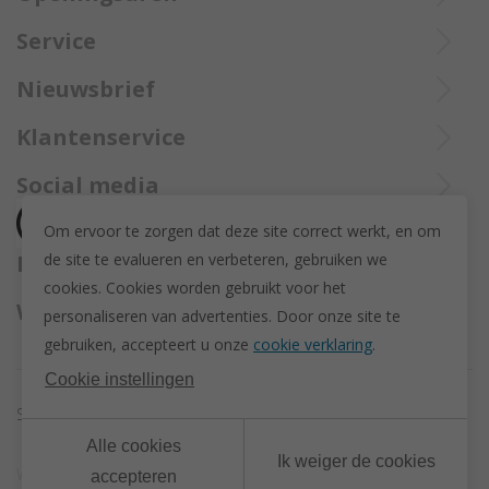
8970 Poperinge
Di tot Zat : 10u tot 12u en 13u30 tot 18u
Service
057 33 34 61
De aangekochte goederen worden steeds aangetekend verzekerd
Online open 24/24 en 7/7
Bel Trollbeadsonlineservice op
info@juwelennevejan.be
Nieuwsbrief
opgestuurd met Bpost.
+32 057 33 34 61
BTW: BE 0539762240
Alles over nieuwe Trollbeadsproducten en acties te weten
Klantenservice
of bereik ons via
mail
komen? Schrijf u in om een nieuwsbrief te ontvangen!
(Max. 2 e-mails per maand.)
Over ons
Social media
Herroeping
Om ervoor te zorgen dat deze site correct werkt, en om
Retourneren en ruilen
de site te evalueren en verbeteren, gebruiken we
Betaalmethodes
Privacy policy
cookies. C
ookies worden gebruikt voor het
Algemene voorwaarden
Wij versturen met
personaliseren van advertenties.
Door onze site te
Disclaimer
gebruiken, accepteert u onze
cookie verklaring
.
Actievoorwaarden - Trollbeads GWP Paashanger
Cookie instellingen
Sitemap
Cookie instellingen
Alle cookies
Ik weiger de cookies
Webdesign & development by
DigitalMind
| Powered by
accepteren