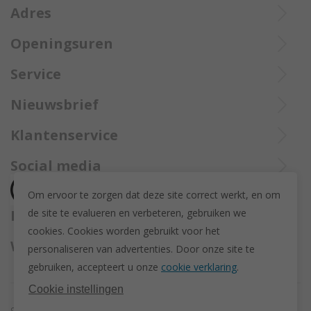
Adres
Openingsuren
Ieperstraat 3
De aangekochte goederen worden steeds aangetekend verzekerd
8970 Poperinge
Di tot Zat : 10u tot 12u en 13u30 tot 18u
Service
opgestuurd met Bpost.
057 33 34 61
Online open 24/24 en 7/7
Bel Trollbeadsonlineservice op
info@juwelennevejan.be
Nieuwsbrief
+32 057 33 34 61
BTW: BE 0539762240
Alles over nieuwe Trollbeadsproducten en acties te weten
Klantenservice
of bereik ons via
mail
komen? Schrijf u in om een nieuwsbrief te ontvangen!
(Max. 2 e-mails per maand.)
Over ons
Social media
Herroeping
Om ervoor te zorgen dat deze site correct werkt, en om
Retourneren en ruilen
de site te evalueren en verbeteren, gebruiken we
Betaalmethodes
Privacy policy
cookies. C
ookies worden gebruikt voor het
Algemene voorwaarden
Wij versturen met
personaliseren van advertenties.
Door onze site te
Disclaimer
gebruiken, accepteert u onze
cookie verklaring
.
Actievoorwaarden - Trollbeads GWP Paashanger
Cookie instellingen