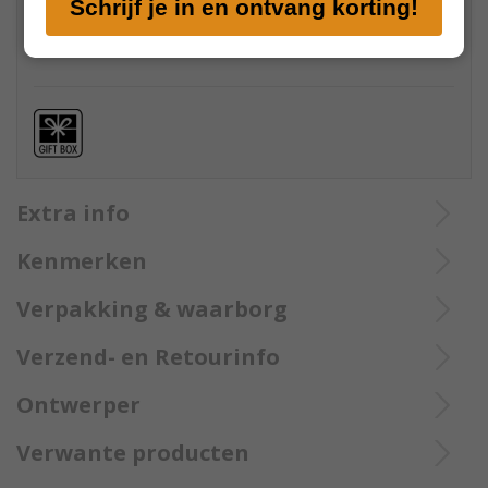
Schrijf je in en ontvang korting!
mailadres
in
Extra info
TAGLO-00070 Trollbeads Rozen slot
Kenmerken
Betekenis TAGLO-00070 Trollbeads Rozen slot:
Verpakking & waarborg
Met liefde en zorg gaan de rozen bloeien.
Afmeting:
Deze zilver/goud charm bead past op Trollbeads armbanden en
Verzend- en Retourinfo
Gewicht: 3.51 g
Designer:
Trollbeads kettingen. Perfect als je een glaskralen Trollbeads
Materiaal :
Verzendinfo
Ontwerper
armband of Trollbeads ketting wil samen stellen. De juwelen van
Søren Nielsen
Sterling zilver
Trollbeads worden steeds samen geleverd in de originele Trollbea
Juwelen nevejan streeft altijd naar de beste bezorging. Als uw
Item No.: TAGLO-00070
Kleur :
Verwante producten
verpakking met 2 jaar garantie. (indien u aparte verpakking wenst
bestelling verwerkt en compleet is zal deze diezelfde dag nog
Zilver
Weight: 3,51 g