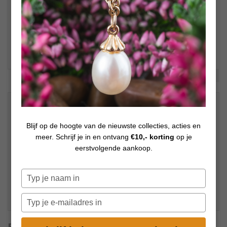
Bekijk meer foto's
€
39,00
Op voorraad
Blijf op de hoogte van de nieuwste collecties, acties en
meer. Schrijf je in en ontvang
€10,- korting
op je
eerstvolgende aankoop.
Typ
je
naam
Typ
in
je
e-
Extra info