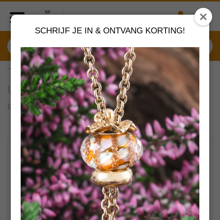
SCHRIJF JE IN & ONTVANG KORTING!
TGLBO-00002 Trollbeads
unieke sleutelhanger (1 stuk)
by
Trollbeads sieraden
VERDER SHOPPEN