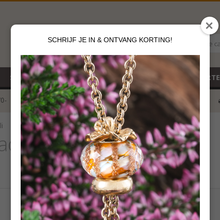
SCHRIJF JE IN & ONTVANG KORTING!
Alle c
SALE
NIEUW
CADEAUBON
GEBOORT
70-
voor 12 u besteld
klik hier*
i
ads Lapis Lazuli
€
69,00