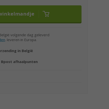
 België volgende dag geleverd
den
. leveren in Europa.
erzending in België
r
Bpost afhaalpunten