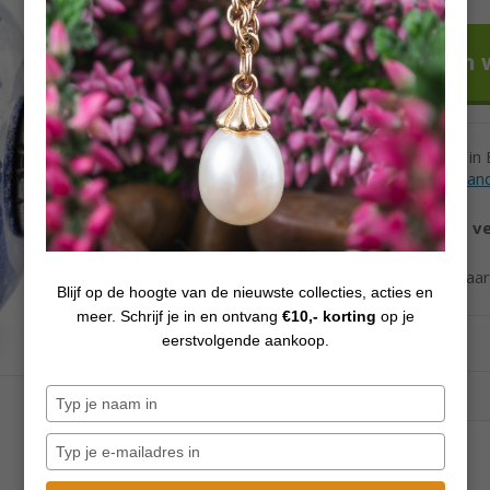
Voor 12h besteld in
Levertijd andere lan
Vanaf €70,
gratis v
Ook verzending naa
Blijf op de hoogte van de nieuwste collecties, acties en
meer. Schrijf je in en ontvang
€10,- korting
op je
eerstvolgende aankoop.
Typ
je
naam
Typ
in
je