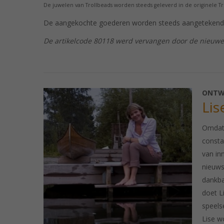
De juwelen van Trollbeads worden steeds geleverd in de originele Tr
De aangekochte goederen worden steeds aangetekend 
De artikelcode 80118 werd vervangen door de nieuw
ONTW
Lis
Omdat 
consta
van inn
nieuws
dankba
doet L
speelse
Lise w