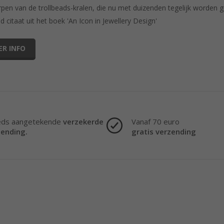
pen van de trollbeads-kralen, die nu met duizenden tegelijk worden 
ld citaat uit het boek 'An Icon in Jewellery Design'
ER INFO
eds aangetekende
verzekerde
Vanaf 70 euro
zending.
gratis verzending