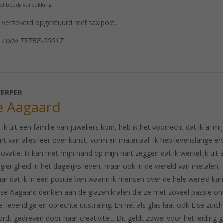
ollbeads verpakking.
verzekerd opgestuurd met taxipost.
e code TSTBE-20017
ERPER
e Aagaard
ik uit een familie van juweliers kom, heb ik het voorrecht dat ik al m
nt van alles leer over kunst, vorm en materiaal. Ik heb levenslange 
ovatie. Ik kan met mijn hand op mijn hart zeggen dat ik werkelijk uit al
gierigheid in het dagelijks leven, maar ook in de wereld van metalen, 
ar dat ik in een positie ben waarin ik mensen over de hele wereld ka
ise Aagaard denken aan de glazen kralen die ze met zoveel passie ontw
, levendige en oprechte uitstraling. En net als glas laat ook Lise zuich
ordt gedreven door haar creativiteit. Dit geldt zowel voor het leiding 