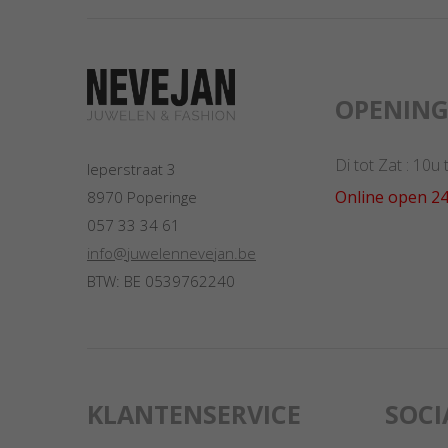
OPENIN
Di tot Zat : 10u
Ieperstraat 3
Online open 24
8970 Poperinge
057 33 34 61
info@juwelennevejan.be
BTW: BE 0539762240
KLANTENSERVICE
SOCI