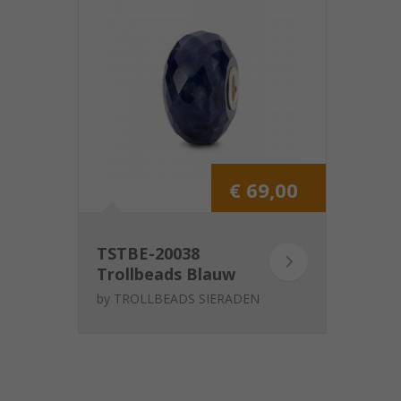
€ 69,00
TSTBE-20038
Trollbeads Blauw
Sodaliet
by
TROLLBEADS SIERADEN