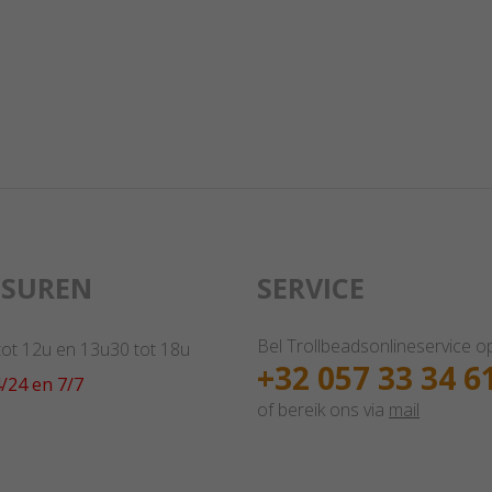
GSUREN
SERVICE
Bel Trollbeadsonlineservice o
 tot 12u en 13u30 tot 18u
+32 057 33 34 6
/24 en 7/7
of bereik ons via
mail