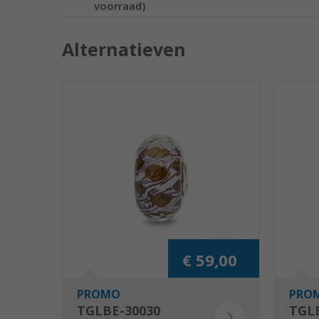
voorraad)
Alternatieven
€ 59,00
PROMO
PRO
TGLBE-30030
TGL