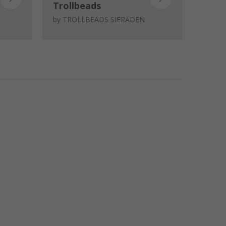
Trollbeads
Groene aventurijn
by
TROLLBEADS SIERADEN