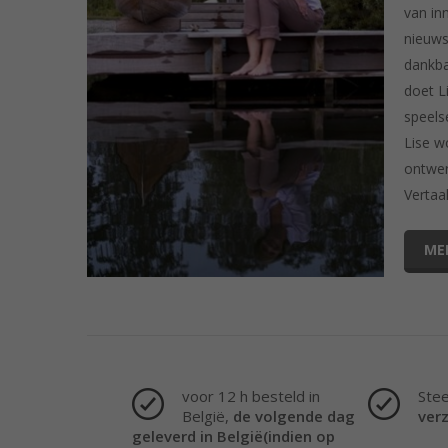
van inn
nieuws
dankba
doet L
speelse
Lise w
ontwer
Vertaa
ME
voor 12 h besteld in
Ste
België,
de volgende dag
ver
geleverd in België(indien op