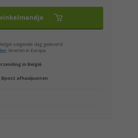
 België volgende dag geleverd
den
. leveren in Europa.
erzending in België
r
Bpost afhaalpunten