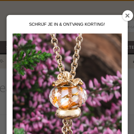
SCHRIJF JE IN & ONTVANG KORTING!
Alle c
SALE
NIEUW
CADEAUBON
GEBOORT
70-
voor 12 u besteld
klik hier*
eads Pyriet
€
69,00