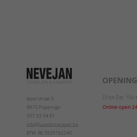
OPENIN
Di tot Zat : 10u
Ieperstraat 3
Online open 24
8970 Poperinge
057 33 34 61
info@juwelennevejan.be
BTW: BE 0539762240