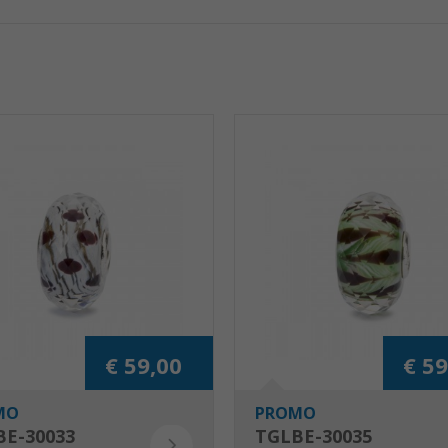
€ 59,00
€ 59
MO
PROMO
BE-30033
TGLBE-30035