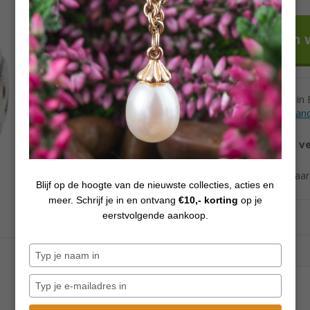
Voor 12h besteld in
Levertijd andere lan
Vanaf €70,
gratis v
Ook verzending naa
Blijf op de hoogte van de nieuwste collecties, acties en
meer. Schrijf je in en ontvang
€10,- korting
op je
eerstvolgende aankoop.
Typ
je
naam
Typ
in
je