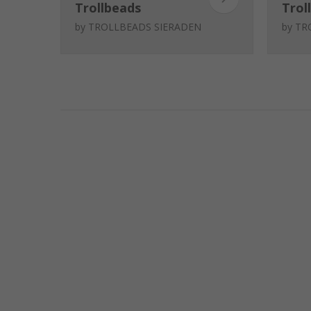
Trollbeads
Trol
Afgelegen eiland
Snee
by
TROLLBEADS SIERADEN
by
TR