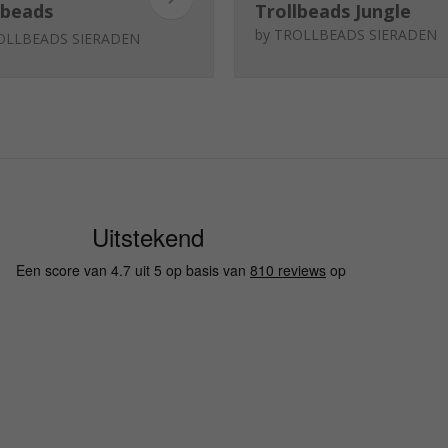
lbeads
Trollbeads Jungle
uwlandschap
by
TROLLBEADS SIERADEN
OLLBEADS SIERADEN