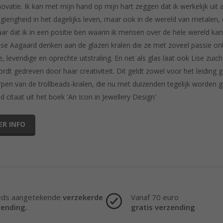
ovatie. Ik kan met mijn hand op mijn hart zeggen dat ik werkelijk uit al
gierigheid in het dagelijks leven, maar ook in de wereld van metalen, 
ar dat ik in een positie ben waarin ik mensen over de hele wereld ka
ise Aagaard denken aan de glazen kralen die ze met zoveel passie ontw
, levendige en oprechte uitstraling. En net als glas laat ook Lise zuich
ordt gedreven door haar creativiteit. Dit geldt zowel voor het leiding 
pen van de trollbeads-kralen, die nu met duizenden tegelijk worden 
ld citaat uit het boek 'An Icon in Jewellery Design'
ER INFO
eds aangetekende
verzekerde
Vanaf 70 euro
zending.
gratis verzending