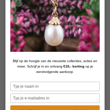
Blijf op de hoogte van de nieuwste collecties, acties en
meer. Schrijf je in en ontvang
€10,- korting
op je
ONTWERPER
eerstvolgende aankoop.
Maria af Rolén
Typ
je
Maria af Rolén groeide op in Zweden. In haar jeugd was ze
naam
Typ
altijd wel op een van de 30.000 Zweedse eilanden te vinden,
in
je
samen met haar vader op zoek naar schatten in
e-