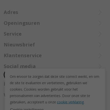
Adres
Openingsuren
Ieperstraat 3
8970 Poperinge
Di tot Zat : 10u tot 12u en 13u30 tot 18u
Service
057 33 34 61
Online open 24/24 en 7/7
Bel Trollbeadsonlineservice op
info@juwelennevejan.be
Nieuwsbrief
+32 057 33 34 61
BTW: BE 0539762240
Alles over nieuwe Trollbeadsproducten en acties te weten
Klantenservice
of bereik ons via
mail
komen? Schrijf u in om een nieuwsbrief te ontvangen!
(Max. 2 e-mails per maand.)
Over ons
Social media
Herroeping
Om ervoor te zorgen dat deze site correct werkt, en om
Retourneren en ruilen
de site te evalueren en verbeteren, gebruiken we
Betaalmethodes
Privacy policy
cookies. C
ookies worden gebruikt voor het
Algemene voorwaarden
Wij versturen met
personaliseren van advertenties.
Door onze site te
Disclaimer
gebruiken, accepteert u onze
cookie verklaring
.
Actievoorwaarden - Trollbeads GWP Paashanger
Cookie instellingen