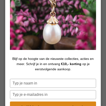
ONTWERPER
Blijf op de hoogte van de nieuwste collecties, acties en
Mette Saabye
meer. Schrijf je in en ontvang
€10,- korting
op je
eerstvolgende aankoop.
Mette Saabye is in 1969 geboren en heeft een opleiding voor
edelsmid gevolgd. Zij heeft in Florence sieraadontwerp
Typ
gestudeerd bij de Fuji Studio en bij het Instituut voor
je
naam
Edelmetalen, waar zij in 1996 is afgestudeerd. Sindsdien
Typ
in
je
werkt zij als ontwerper en sieraadkunstenaar.
e-