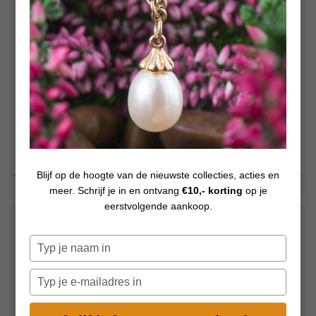
Blijf op de hoogte van de nieuwste collecties, acties en
Bekijk meer foto's
meer. Schrijf je in en ontvang
€10,- korting
op je
eerstvolgende aankoop.
€
119,00
Op voorraad
Typ
€
200,00
je
naam
Kies uw lengte = armband + slot
Typ
in
je
e-