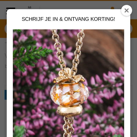
SCHRIJF JE IN & ONTVANG KORTING!
TSA24B Trollbeads Eeuwige
vitaliteit Startersarmband
by
Trollbeads sieraden
VERDER SHOPPEN
PROMO