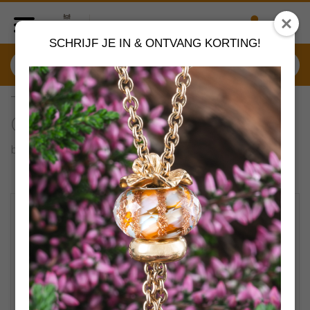
SCHRIJF JE IN & ONTVANG KORTING!
TAGBE-00312 Trollbeads
Oceaanschat Hanger
by
Trollbeads sieraden
VERDER SHOPPEN