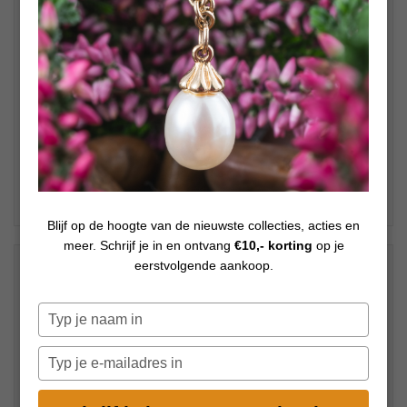
Blijf op de hoogte van de nieuwste collecties, acties en
meer. Schrijf je in en ontvang
€10,- korting
op je
€
69,00
eerstvolgende aankoop.
Op voorraad
Typ
je
naam
Typ
in
je
e-