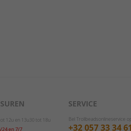
GSUREN
SERVICE
Bel Trollbeadsonlineservice o
 tot 12u en 13u30 tot 18u
+32 057 33 34 6
/24 en 7/7