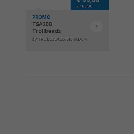
€ 180,00
PROMO
TSA20B
Trollbeads
Golvend hart
by
TROLLBEADS SIERADEN
starterarmband