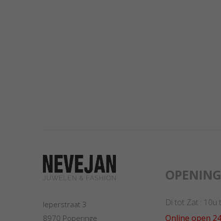
OPENIN
Di tot Zat : 10u
Ieperstraat 3
Online open 24
8970 Poperinge