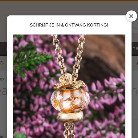
SCHRIJF JE IN & ONTVANG KORTING!
Alle c
SALE
NIEUW
CADEAUBON
GEBOORT
70-
voor 12 u besteld
klik hier*
ige Harten
eads Overvloedige Harten
€
39,00