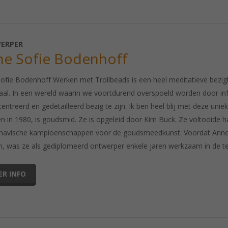
ERPER
ne Sofie Bodenhoff
ofie Bodenhoff Werken met Trollbeads is een heel meditatieve bezigh
raal. In een wereld waarin we voortdurend overspoeld worden door info
entreerd en gedetailleerd bezig te zijn. Ik ben heel blij met deze un
n in 1980, is goudsmid. Ze is opgeleid door Kim Buck. Ze voltooide ha
navische kampioenschappen voor de goudsmeedkunst. Voordat Anne 
, was ze als gediplomeerd ontwerper enkele jaren werkzaam in de te
ER INFO