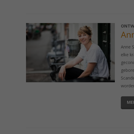
ONTW
An
Anne S
elke k
geconc
gebore
Scandi
worden
ME