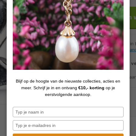
Voor 12h besteld in
Levertijd andere lan
Vanaf €70,
gratis v
Ook verzending naa
Blijf op de hoogte van de nieuwste collecties, acties en
meer. Schrijf je in en ontvang
€10,- korting
op je
eerstvolgende aankoop.
Typ
je
naam
Typ
in
je