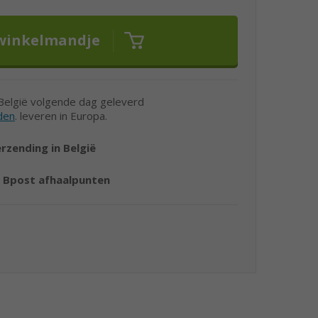
 België volgende dag geleverd
den
. leveren in Europa.
erzending in België
r
Bpost afhaalpunten