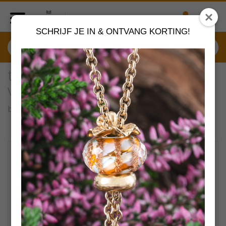
SCHRIJF JE IN & ONTVANG KORTING!
tagbe-20063 Trollbeads Hart
voor jou
by
Trollbeads sieraden
VERDER SHOPPEN