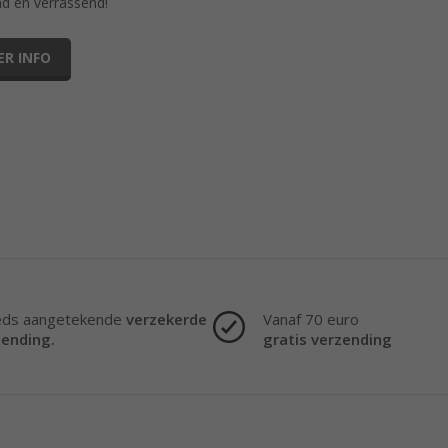
nd en verrassend!
ER INFO
eds aangetekende
verzekerde
Vanaf 70 euro
zending.
gratis verzending