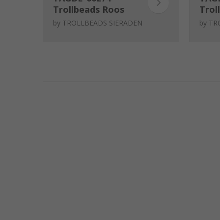
Trollbeads Roos
Trol
van waardering
prac
by
TROLLBEADS SIERADEN
by
TR