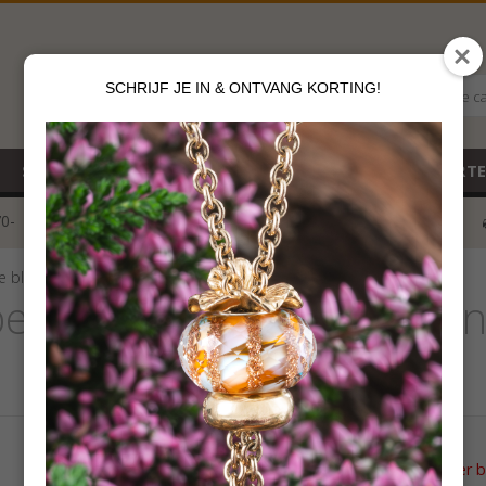
SCHRIJF JE IN & ONTVANG KORTING!
Alle c
SALE
NIEUW
CADEAUBON
GEBOORT
70-
voor 12 u besteld
klik hier*
e bladeren
beads Zorgzame bladere
Dit artikel is niet meer 