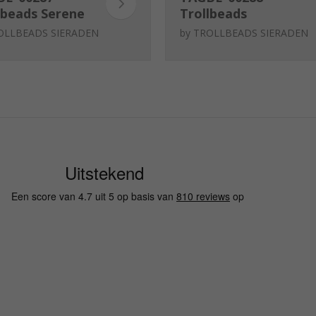
lbeads Serene
Trollbeads
ht
Omringd door
OLLBEADS SIERADEN
by
TROLLBEADS SIERADEN
bloemen