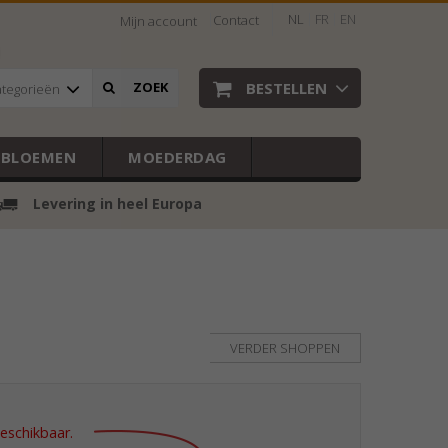
NL
FR
EN
Contact
Mijn account
BESTELLEN
ZOEK
ategorieën
EBLOEMEN
MOEDERDAG
Levering in heel Europa
n
VERDER SHOPPEN
beschikbaar.