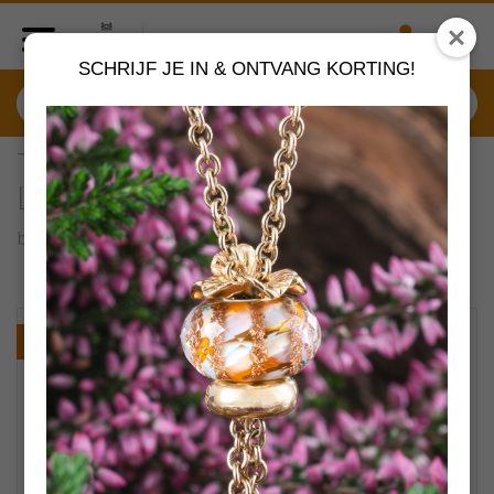
SCHRIJF JE IN & ONTVANG KORTING!
TAGBE-20271 Trollbeads
Letter B
by
Trollbeads sieraden
VERDER SHOPPEN
NIEUW