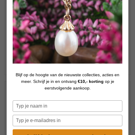
Blijf op de hoogte van de nieuwste collecties, acties en
meer. Schrijf je in en ontvang
€10,- korting
op je
€
49,00
eerstvolgende aankoop.
Op voorraad
Typ
je
naam
Typ
in
je
e-