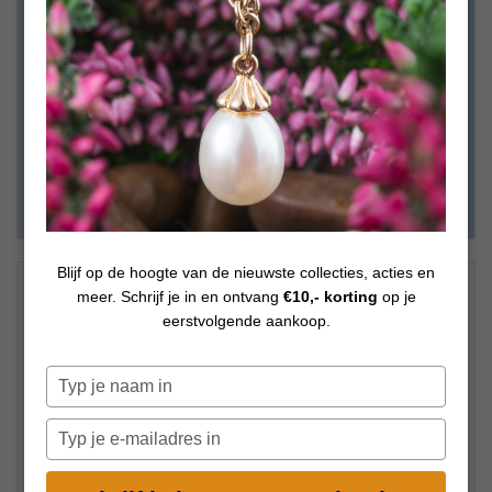
Blijf op de hoogte van de nieuwste collecties, acties en
€
59,00
meer. Schrijf je in en ontvang
€10,- korting
op je
Op voorraad
eerstvolgende aankoop.
Typ
je
naam
Typ
in
je
e-