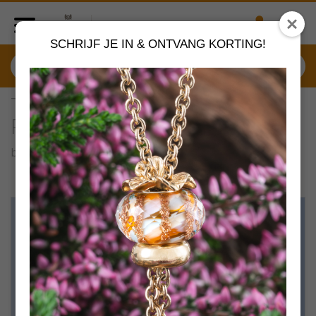
SCHRIJF JE IN & ONTVANG KORTING!
TAGBO-0181S Trollbeads
Potential sluiting
by
Trollbeads sieraden
VERDER SHOPPEN