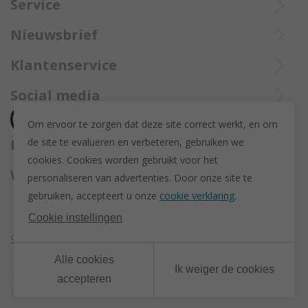
Di tot Zat : 10u tot 12u en 13u30 tot 18u
Service
057 33 34 61
De aangekochte goederen worden steeds aangetekend verzekerd
Online open 24/24 en 7/7
De aangekochte Trollbeads sieraden worden steeds aangetekend 
Bel Trollbeadsonlineservice op
info@juwelennevejan.be
Nieuwsbrief
opgestuurd met Bpost.
opgestuurd met Bpost.
+32 057 33 34 61
BTW: BE 0539762240
Alles over nieuwe Trollbeadsproducten en acties te weten
Klantenservice
of bereik ons via
mail
komen? Schrijf u in om een nieuwsbrief te ontvangen!
(Max. 2 e-mails per maand.)
Over ons
Social media
Herroeping
Om ervoor te zorgen dat deze site correct werkt, en om
Retourneren en ruilen
de site te evalueren en verbeteren, gebruiken we
Betaalmethodes
Privacy policy
cookies. C
ookies worden gebruikt voor het
Algemene voorwaarden
Wij versturen met
personaliseren van advertenties.
Door onze site te
Disclaimer
gebruiken, accepteert u onze
cookie verklaring
.
Actievoorwaarden - Trollbeads GWP Paashanger
Cookie instellingen
Sitemap
Cookie instellingen
Alle cookies
Ik weiger de cookies
Webdesign & development by
DigitalMind
| Powered by
accepteren
eXopera