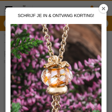
SCHRIJF JE IN & ONTVANG KORTING!
TAUFA-00001- 00005
Trollbeads Ketting met witte
parel
by
Trollbeads sieraden
VERDER SHOPPEN