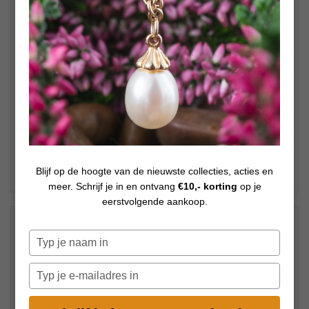
Blijf op de hoogte van de nieuwste collecties, acties en
meer. Schrijf je in en ontvang
€10,- korting
op je
eerstvolgende aankoop.
€
2 295,00
Op voorraad
Typ
je
Kies uw lengte
naam
Typ
in
je
e-