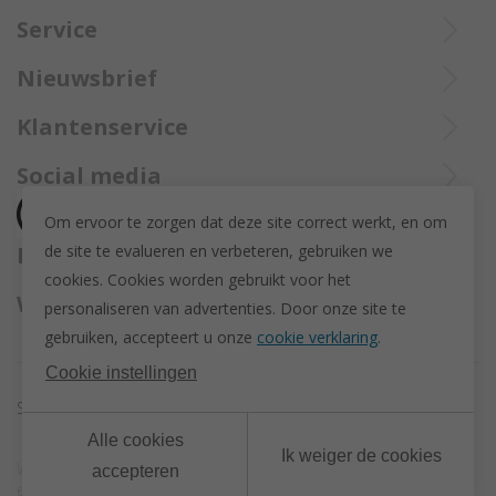
8970 Poperinge
Di tot Zat : 10u tot 12u en 13u30 tot 18u
Service
057 33 34 61
Online open 24/24 en 7/7
Bel Trollbeadsonlineservice op
info@juwelennevejan.be
Nieuwsbrief
+32 057 33 34 61
De aangekochte goederen worden steeds aangetekend verzekerd
BTW: BE 0539762240
Alles over nieuwe Trollbeadsproducten en acties te weten
Klantenservice
opgestuurd met Bpost.
of bereik ons via
mail
komen? Schrijf u in om een nieuwsbrief te ontvangen!
(Max. 2 e-mails per maand.)
Over ons
Social media
Herroeping
Om ervoor te zorgen dat deze site correct werkt, en om
Retourneren en ruilen
de site te evalueren en verbeteren, gebruiken we
Betaalmethodes
Privacy policy
cookies. C
ookies worden gebruikt voor het
Algemene voorwaarden
Wij versturen met
personaliseren van advertenties.
Door onze site te
Disclaimer
gebruiken, accepteert u onze
cookie verklaring
.
Actievoorwaarden - Trollbeads GWP Paashanger
Cookie instellingen
Sitemap
Cookie instellingen
Alle cookies
Ik weiger de cookies
Webdesign & development by
DigitalMind
| Powered by
accepteren
eXopera