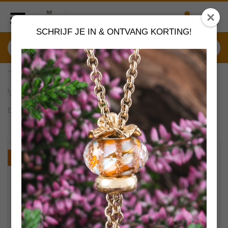
SCHRIJF JE IN & ONTVANG KORTING!
TGLBE-00256 Trollbeads Hart
van thuis set
by
Trollbeads sieraden
VERDER SHOPPEN
NIEUW