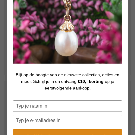
Blijf op de hoogte van de nieuwste collecties, acties en
meer. Schrijf je in en ontvang
€10,- korting
op je
€
225,00
eerstvolgende aankoop.
Op voorraad
€
245,00
Typ
je
naam
Typ
in
je
e-