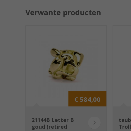
Verwante producten
€ 584,00
21144B Letter B
taub
goud (retired
Trol