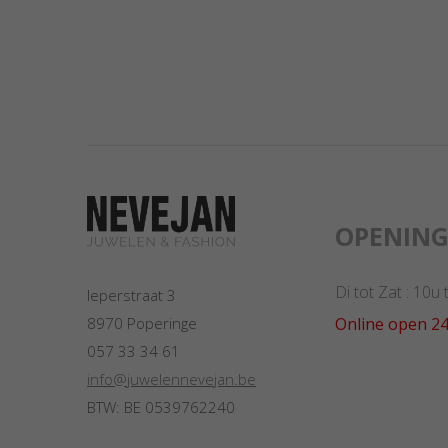
OPENIN
Di tot Zat : 10u
Ieperstraat 3
Online open 24
8970 Poperinge
057 33 34 61
info@juwelennevejan.be
BTW: BE 0539762240