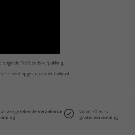
 originele Trollbeads verpakking.
verzekerd opgestuurd met taxipost.
eds aangetekende
verzekerde
Vanaf 70 euro
zending.
gratis verzending