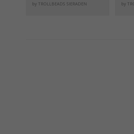
Bead)
Stop
by
TROLLBEADS SIERADEN
by
TR