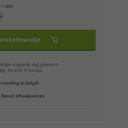
 + slot
 België volgende dag geleverd
den
. leveren in Europa.
erzending in België
r
Bpost afhaalpunten