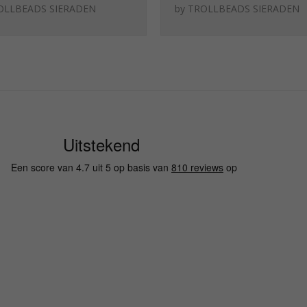
per goud
Goud
OLLBEADS SIERADEN
by
TROLLBEADS SIERADEN