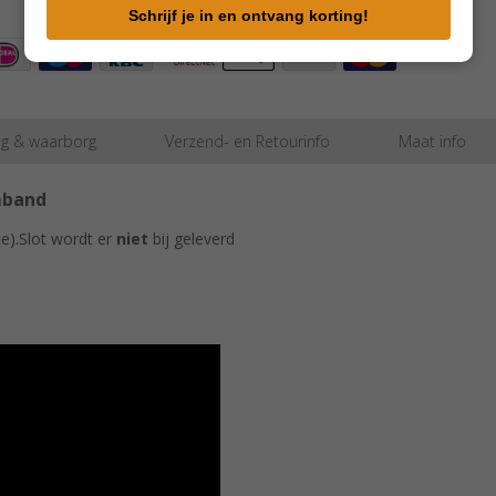
e-
Schrijf je in en ontvang korting!
mailadres
in
ng & waarborg
Verzend- en Retourinfo
Maat info
mband
e).Slot wordt er
niet
bij geleverd