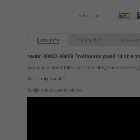
Betaal met
Extra info
Kenmerken
Verpakki
taubr-00002-00008 Trollbeads goud 14 kt ar
Armband in goud 14kt ( slot 2 cm inbegrepen in de lengt
Wat is mijn maat ?
Bekijk onderstaande video.