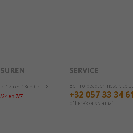
GSUREN
SERVICE
Bel Trollbeadsonlineservice o
 tot 12u en 13u30 tot 18u
+32 057 33 34 6
/24 en 7/7
of bereik ons via
mail