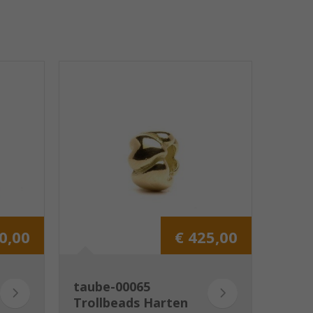
0,00
€ 425,00
taube-00065
Trollbeads Harten