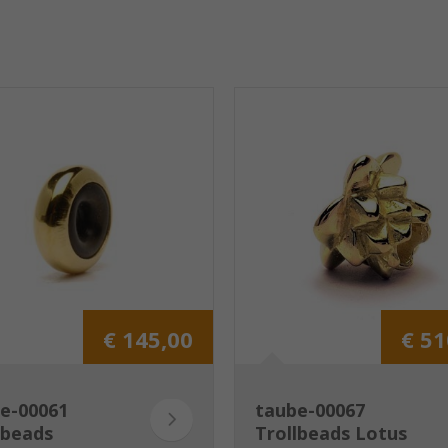
€ 145,00
€ 51
e-00061
taube-00067
lbeads
Trollbeads Lotus