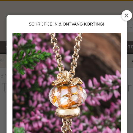
SCHRIJF JE IN & ONTVANG KORTING!
Alle c
SALE
NIEUW
CADEAUBON
GEBOORT
70-
voor 12 u besteld
klik hier*
ud 14 kt armband
Trollbeads goud 14 kt 
€
2 395,00