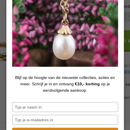
Kies uw lengte = armband
Voor 12h besteld in
Levertijd andere lan
Blijf op de hoogte van de nieuwste collecties, acties en
Vanaf €70,
gratis v
meer. Schrijf je in en ontvang
€10,- korting
op je
eerstvolgende aankoop.
Ook verzending naa
Typ
je
naam
Typ
in
je