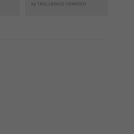
klein goud
by
TROLLBEADS SIERADEN