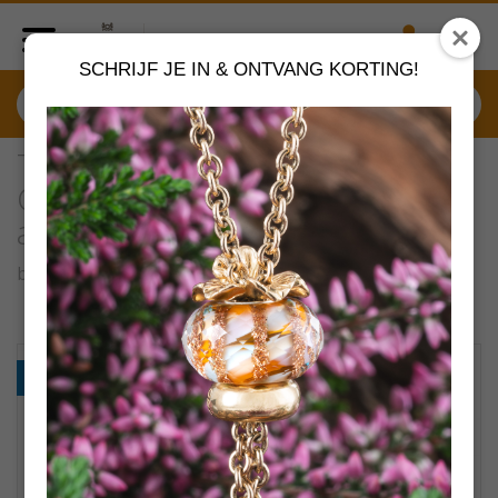
SCHRIJF JE IN & ONTVANG KORTING!
TSA18R-16 Trollbeads Art to
Go Red/Pink Unique actie
armband
by
Trollbeads sieraden
VERDER SHOPPEN
PROMO