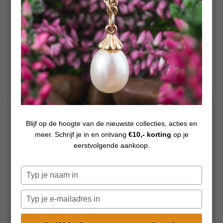
€
99,00
Op voorraad
Blijf op de hoogte van de nieuwste collecties, acties en
€
170,00
meer. Schrijf je in en ontvang
€10,- korting
op je
eerstvolgende aankoop.
Kies uw lengte = armband + slot
Typ
je
naam
Typ
in
je
e-