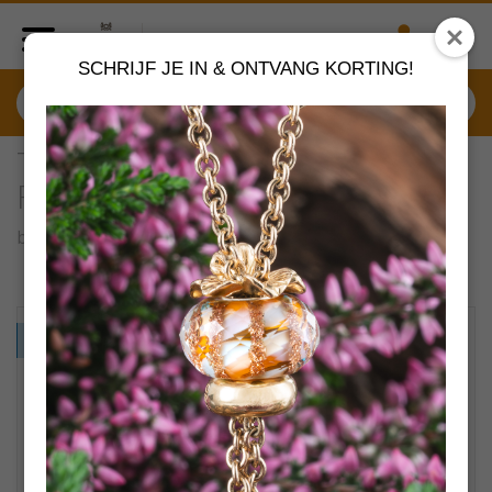
SCHRIJF JE IN & ONTVANG KORTING!
TGLBE-20431 Trollbeads
Familievreugde
by
Trollbeads sieraden
VERDER SHOPPEN
PROMO