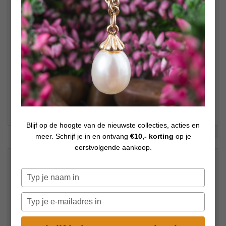
Blijf op de hoogte van de nieuwste collecties, acties en
Bekijk meer foto's
meer. Schrijf je in en ontvang
€10,- korting
op je
eerstvolgende aankoop.
Dit artikel is niet meer beschikbaar.
Typ
je
naam
Typ
Bekijk hieronder de alternatieven
in
je
e-