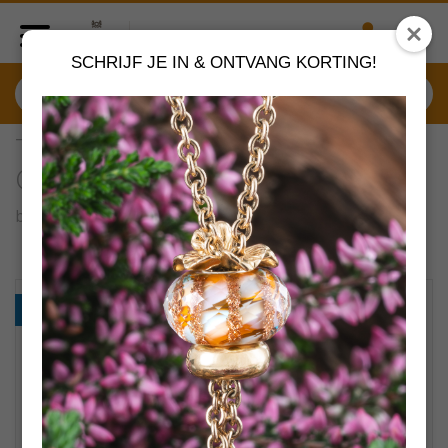
SCHRIJF JE IN & ONTVANG KORTING!
TGLBE-20383 Trollbeads
Gevleugelde eenheid
by
Trollbeads sieraden
VERDER SHOPPEN
PROMO