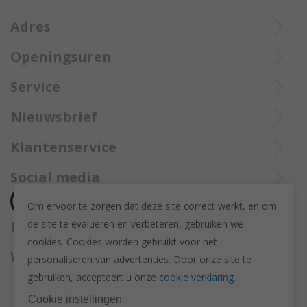
Adres
Openingsuren
Ieperstraat 3
De aangekochte goederen worden steeds aangetekend verzekerd
8970 Poperinge
Di tot Zat : 10u tot 12u en 13u30 tot 18u
Service
opgestuurd met Bpost.
057 33 34 61
Online open 24/24 en 7/7
Bel Trollbeadsonlineservice op
info@juwelennevejan.be
Nieuwsbrief
+32 057 33 34 61
BTW: BE 0539762240
Alles over nieuwe Trollbeadsproducten en acties te weten
Klantenservice
of bereik ons via
mail
komen? Schrijf u in om een nieuwsbrief te ontvangen!
(Max. 2 e-mails per maand.)
Over ons
Social media
Herroeping
Om ervoor te zorgen dat deze site correct werkt, en om
Retourneren en ruilen
de site te evalueren en verbeteren, gebruiken we
Betaalmethodes
Privacy policy
cookies. C
ookies worden gebruikt voor het
Algemene voorwaarden
Wij versturen met
personaliseren van advertenties.
Door onze site te
Disclaimer
gebruiken, accepteert u onze
cookie verklaring
.
Actievoorwaarden - Trollbeads GWP Paashanger
Cookie instellingen