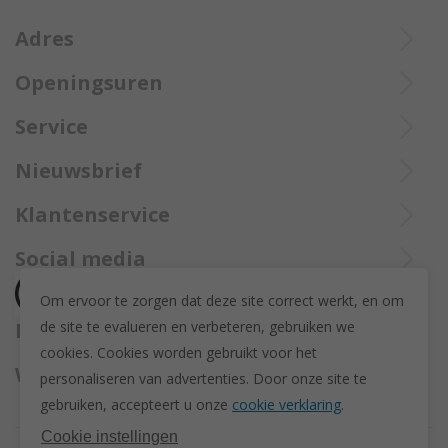
aangetekend verzekerd opgestuurd met Bpost.
Adres
Openingsuren
Ieperstraat 3
De aangekochte goederen worden steeds aangetekend verzekerd
8970 Poperinge
Di tot Zat : 10u tot 12u en 13u30 tot 18u
Service
opgestuurd met Bpost.
057 33 34 61
Online open 24/24 en 7/7
Bel Trollbeadsonlineservice op
info@juwelennevejan.be
Nieuwsbrief
+32 057 33 34 61
BTW: BE 0539762240
Alles over nieuwe Trollbeadsproducten en acties te weten
Klantenservice
of bereik ons via
mail
komen? Schrijf u in om een nieuwsbrief te ontvangen!
(Max. 2 e-mails per maand.)
Over ons
Social media
Herroeping
Om ervoor te zorgen dat deze site correct werkt, en om
Retourneren en ruilen
de site te evalueren en verbeteren, gebruiken we
Betaalmethodes
Privacy policy
cookies. C
ookies worden gebruikt voor het
Algemene voorwaarden
Wij versturen met
personaliseren van advertenties.
Door onze site te
Disclaimer
gebruiken, accepteert u onze
cookie verklaring
.
Actievoorwaarden - Trollbeads GWP Paashanger
Cookie instellingen