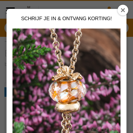
SCHRIJF JE IN & ONTVANG KORTING!
TGLBE-20384 Trollbeads
Bloeiende blauwe iris
by
Trollbeads sieraden
VERDER SHOPPEN
PROMO