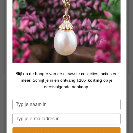
Blijf op de hoogte van de nieuwste collecties, acties en
meer. Schrijf je in en ontvang
€10,- korting
op je
eerstvolgende aankoop.
Promo op 'Trollbeads sieraden' - 40 %
€
29,40
Op voorraad
Typ
€
49,00
je
naam
Typ
in
je
e-