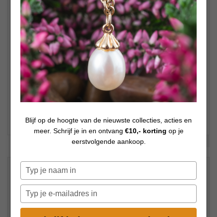
Blijf op de hoogte van de nieuwste collecties, acties en
meer. Schrijf je in en ontvang
€10,- korting
op je
Bekijk meer foto's
eerstvolgende aankoop.
€
45,00
Typ
Op voorraad
je
naam
Typ
in
je
e-