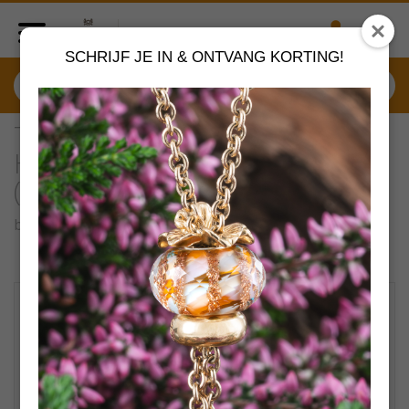
SCHRIJF JE IN & ONTVANG KORTING!
TGLBE-20417 Trollbeads
Herinneringen aan het strand
(Limited Edition)
by
Trollbeads sieraden
VERDER SHOPPEN