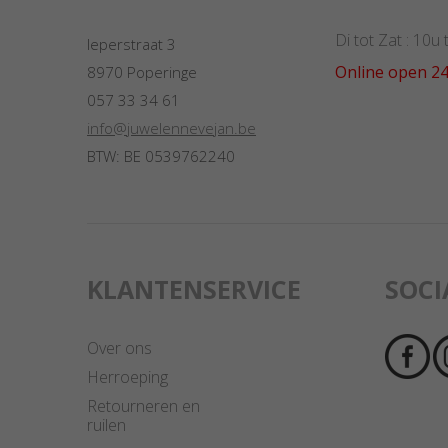
Di tot Zat : 10u
Ieperstraat 3
Online open 24
8970 Poperinge
057 33 34 61
info@juwelennevejan.be
BTW: BE 0539762240
KLANTENSERVICE
SOCI
Over ons
Herroeping
Retourneren en
ruilen