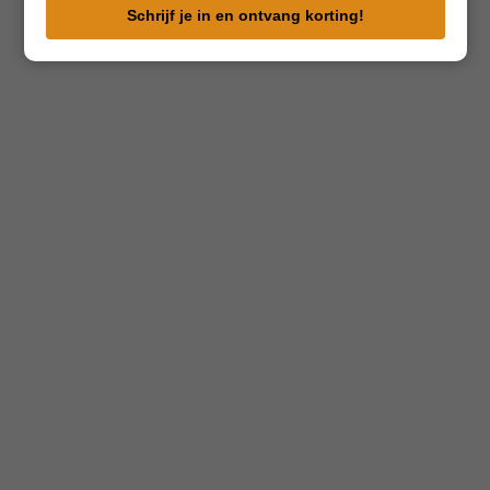
e-
Schrijf je in en ontvang korting!
mailadres
in