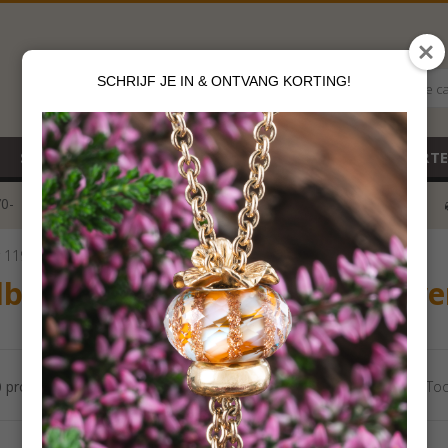
SCHRIJF JE IN & ONTVANG KORTING!
Alle c
SALE
NIEUW
CADEAUBON
GEBOORT
70-
voor 12 u besteld
klik hier*
r 119€
lbeads Kraal zilver - Kraal zilv
0 producten
Aantal per pagina:
Too