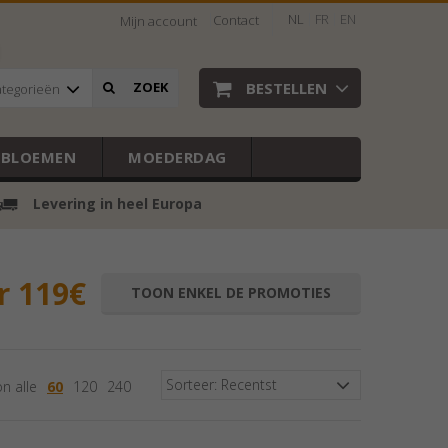
NL
FR
EN
Contact
Mijn account
BESTELLEN
ZOEK
ategorieën
EBLOEMEN
MOEDERDAG
Levering in heel Europa
er 119€
TOON ENKEL DE PROMOTIES
Sorteer: Recentst
n alle
60
120
240