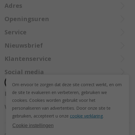
Adres
Openingsuren
Ieperstraat 3
De aangekochte goederen worden steeds aangetekend verzekerd
8970 Poperinge
Di tot Zat : 10u tot 12u en 13u30 tot 18u
Service
opgestuurd met Bpost.
057 33 34 61
Online open 24/24 en 7/7
Bel Trollbeadsonlineservice op
info@juwelennevejan.be
Nieuwsbrief
+32 057 33 34 61
BTW: BE 0539762240
Alles over nieuwe Trollbeadsproducten en acties te weten
Klantenservice
of bereik ons via
mail
komen? Schrijf u in om een nieuwsbrief te ontvangen!
(Max. 2 e-mails per maand.)
Over ons
Social media
Herroeping
Om ervoor te zorgen dat deze site correct werkt, en om
Retourneren en ruilen
de site te evalueren en verbeteren, gebruiken we
Betaalmethodes
Privacy policy
cookies. C
ookies worden gebruikt voor het
Algemene voorwaarden
Wij versturen met
personaliseren van advertenties.
Door onze site te
Disclaimer
gebruiken, accepteert u onze
cookie verklaring
.
Actievoorwaarden - Trollbeads GWP Paashanger
Cookie instellingen