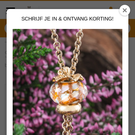
SCHRIJF JE IN & ONTVANG KORTING!
TAGBE-00287 Trollbeads
Serene pracht
by
Trollbeads sieraden
VERDER SHOPPEN