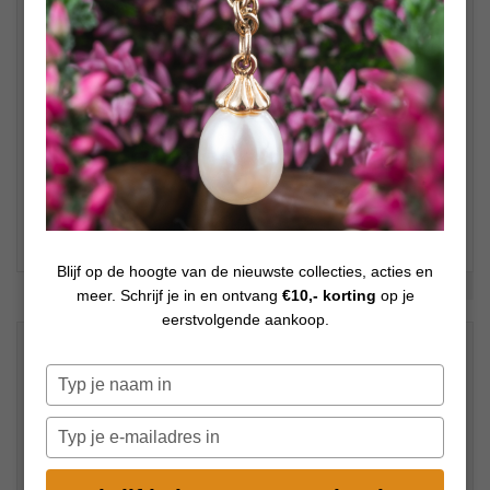
Blijf op de hoogte van de nieuwste collecties, acties en
Bekijk meer foto's
meer. Schrijf je in en ontvang
€10,- korting
op je
eerstvolgende aankoop.
€
89,00
Op voorraad
Typ
je
naam
Typ
in
je
e-