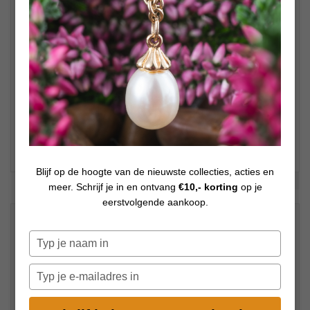
Blijf op de hoogte van de nieuwste collecties, acties en
Bekijk meer foto's
meer. Schrijf je in en ontvang
€10,- korting
op je
eerstvolgende aankoop.
€
45,00
Op voorraad
Typ
je
naam
Typ
in
je
e-