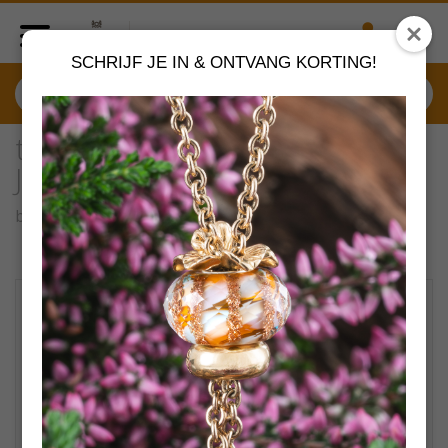
SCHRIJF JE IN & ONTVANG KORTING!
tglbe-00011 Trollbeads
Jongetje
by
Trollbeads sieraden
VERDER SHOPPEN