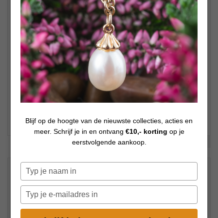
Blijf op de hoogte van de nieuwste collecties, acties en
meer. Schrijf je in en ontvang
€10,- korting
op je
Bekijk meer foto's
eerstvolgende aankoop.
€
49,00
Typ
Op voorraad
je
naam
Typ
in
je
e-