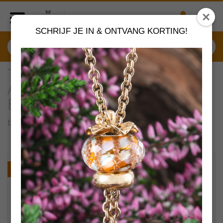
SCHRIJF JE IN & ONTVANG KORTING!
TAGBE-20263 Trollbeads
Atoom van eenheid (People's
Bead 2023)
by
Trollbeads sieraden
VERDER SHOPPEN
NIEUW