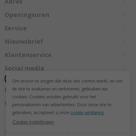
Adres
Openingsuren
Ieperstraat 3
8970 Poperinge
Di tot Zat : 10u tot 12u en 13u30 tot 18u
Service
057 33 34 61
De aangekochte goederen worden steeds aangetekend verzekerd
Online open 24/24 en 7/7
Bel Trollbeadsonlineservice op
info@juwelennevejan.be
Nieuwsbrief
opgestuurd met Bpost.
+32 057 33 34 61
BTW: BE 0539762240
Alles over nieuwe Trollbeadsproducten en acties te weten
Klantenservice
of bereik ons via
mail
komen? Schrijf u in om een nieuwsbrief te ontvangen!
(Max. 2 e-mails per maand.)
Over ons
Social media
Herroeping
Om ervoor te zorgen dat deze site correct werkt, en om
Retourneren en ruilen
de site te evalueren en verbeteren, gebruiken we
Betaalmethodes
Privacy policy
cookies. C
ookies worden gebruikt voor het
Algemene voorwaarden
Wij versturen met
personaliseren van advertenties.
Door onze site te
Disclaimer
gebruiken, accepteert u onze
cookie verklaring
.
Actievoorwaarden - Trollbeads GWP Paashanger
Cookie instellingen
Sitemap
Cookie instellingen