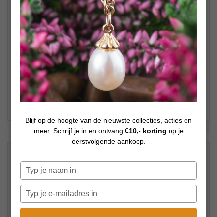
Blijf op de hoogte van de nieuwste collecties, acties en
Bekijk meer foto's
meer. Schrijf je in en ontvang
€10,- korting
op je
eerstvolgende aankoop.
€
39,00
Op voorraad
Typ
je
naam
Typ
in
je
e-