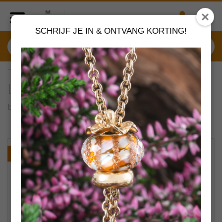
SCHRIJF JE IN & ONTVANG KORTING!
TAGBE-10267 Trollbeads
Liefdeslied
by
Trollbeads sieraden
VERDER SHOPPEN
NIEUW