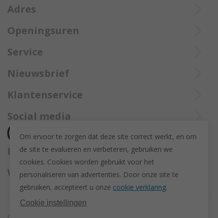
Adres
Openingsuren
Ieperstraat 3
De aangekochte goederen worden steeds aangetekend verzekerd
8970 Poperinge
Di tot Zat : 10u tot 12u en 13u30 tot 18u
Service
opgestuurd met Bpost.
057 33 34 61
Online open 24/24 en 7/7
Bel Trollbeadsonlineservice op
info@juwelennevejan.be
Nieuwsbrief
+32 057 33 34 61
BTW: BE 0539762240
Alles over nieuwe Trollbeadsproducten en acties te weten
Klantenservice
of bereik ons via
mail
komen? Schrijf u in om een nieuwsbrief te ontvangen!
(Max. 2 e-mails per maand.)
Over ons
Social media
Herroeping
Om ervoor te zorgen dat deze site correct werkt, en om
Retourneren en ruilen
de site te evalueren en verbeteren, gebruiken we
Betaalmethodes
Privacy policy
cookies. C
ookies worden gebruikt voor het
Algemene voorwaarden
Wij versturen met
personaliseren van advertenties.
Door onze site te
Disclaimer
gebruiken, accepteert u onze
cookie verklaring
.
Actievoorwaarden - Trollbeads GWP Paashanger
Cookie instellingen