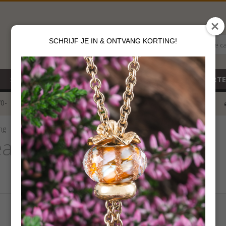
SCHRIJF JE IN & ONTVANG KORTING!
Alle c
SALE
NIEUW
CADEAUBON
GEBOORT
70-
voor 12 u besteld
klik hier*
ng
eads Verwachting
€
79,00