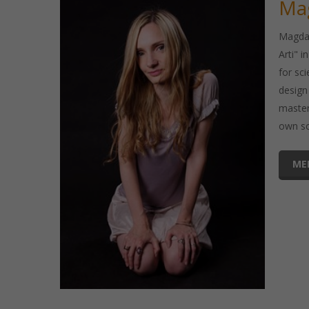
Mag
Magdal
Arti" 
for sc
design 
master
own sc
ME