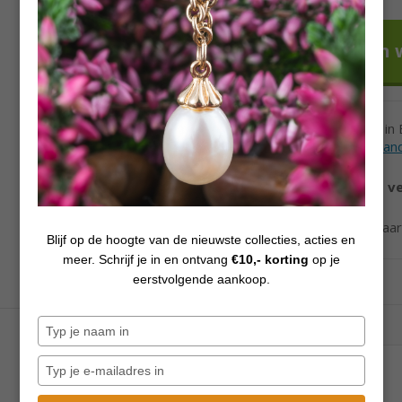
Voor 12h besteld in
Levertijd andere lan
Vanaf €70,
gratis v
Ook verzending naa
Blijf op de hoogte van de nieuwste collecties, acties en
meer. Schrijf je in en ontvang
€10,- korting
op je
eerstvolgende aankoop.
Typ
je
naam
Typ
in
je