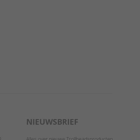
NIEUWSBRIEF
p
Alles over nieuwe Trollbeadsproducten