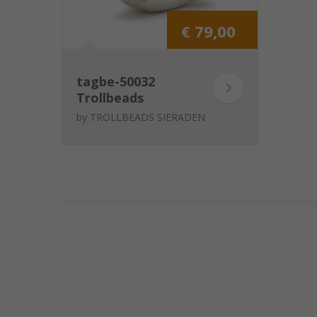
€ 79,00
tagbe-50032
Trollbeads
Moederschap
by
TROLLBEADS SIERADEN