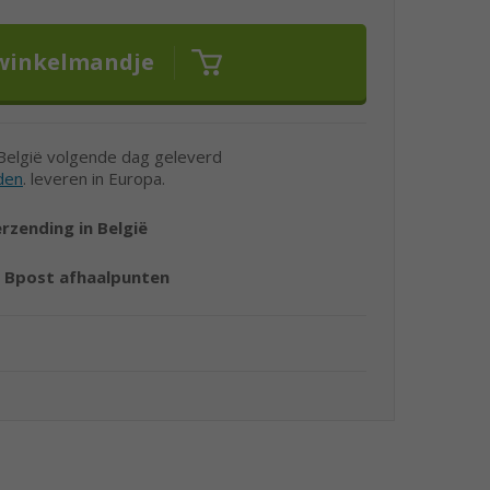
 België volgende dag geleverd
den
. leveren in Europa.
erzending in België
r
Bpost afhaalpunten