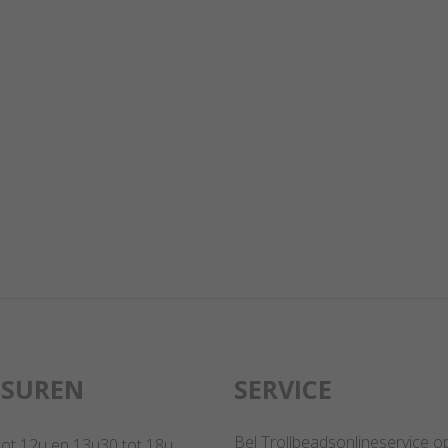
GSUREN
SERVICE
Bel Trollbeadsonlineservice o
 tot 12u en 13u30 tot 18u