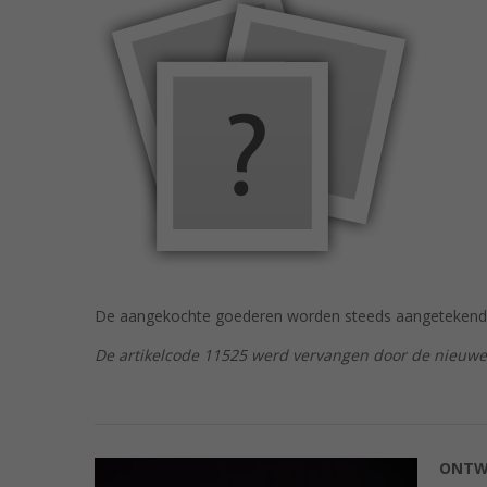
De aangekochte goederen worden steeds aangetekend 
De artikelcode 11525 werd vervangen door de nieuw
ONTW