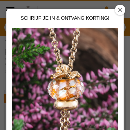
SCHRIJF JE IN & ONTVANG KORTING!
TGLBE-20445 Trollbeads
Romantische aanraking
(Special Edition)
by
Trollbeads sieraden
VERDER SHOPPEN
NIEUW