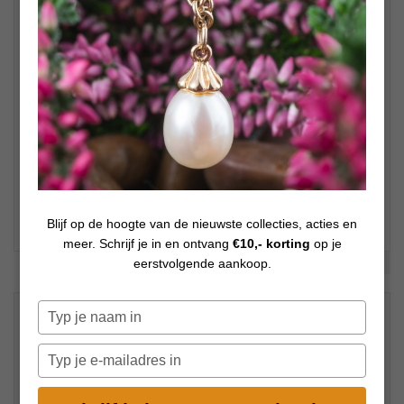
Blijf op de hoogte van de nieuwste collecties, acties en
meer. Schrijf je in en ontvang
€10,- korting
op je
Bekijk meer foto's
eerstvolgende aankoop.
€
45,00
Typ
Op voorraad
je
naam
Typ
in
je
e-