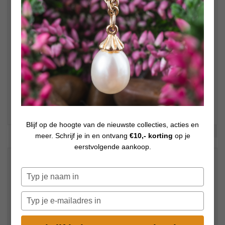
Blijf op de hoogte van de nieuwste collecties, acties en
Bekijk meer foto's
meer. Schrijf je in en ontvang
€10,- korting
op je
eerstvolgende aankoop.
€
495,00
Op voorraad
Typ
je
naam
Typ
in
je
e-