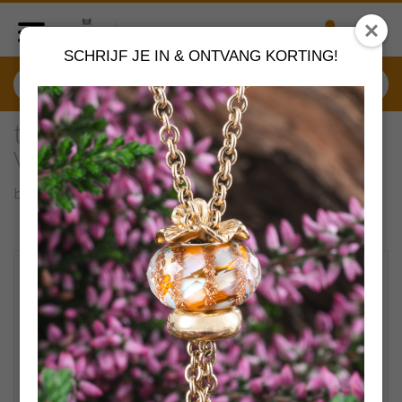
SCHRIJF JE IN & ONTVANG KORTING!
tagbe-00084 Trollbeads
Vaderschap
by
Trollbeads sieraden
VERDER SHOPPEN