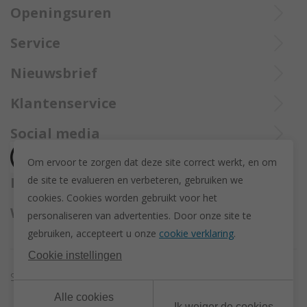
Openingsuren
Ieperstraat 3
8970 Poperinge
Di tot Zat : 10u tot 12u en 13u30 tot 18u
Service
057 33 34 61
De aangekochte goederen worden steeds aangetekend verzekerd
Online open 24/24 en 7/7
Bel Trollbeadsonlineservice op
info@juwelennevejan.be
Nieuwsbrief
opgestuurd met Bpost.
+32 057 33 34 61
BTW: BE 0539762240
Alles over nieuwe Trollbeadsproducten en acties te weten
Klantenservice
of bereik ons via
mail
komen? Schrijf u in om een nieuwsbrief te ontvangen!
(Max. 2 e-mails per maand.)
Over ons
Social media
Herroeping
Om ervoor te zorgen dat deze site correct werkt, en om
Retourneren en ruilen
de site te evalueren en verbeteren, gebruiken we
Betaalmethodes
Privacy policy
cookies. C
ookies worden gebruikt voor het
Algemene voorwaarden
Wij versturen met
personaliseren van advertenties.
Door onze site te
Disclaimer
gebruiken, accepteert u onze
cookie verklaring
.
Actievoorwaarden - Trollbeads GWP Paashanger
Cookie instellingen
Sitemap
Cookie instellingen
Alle cookies
Ik weiger de cookies