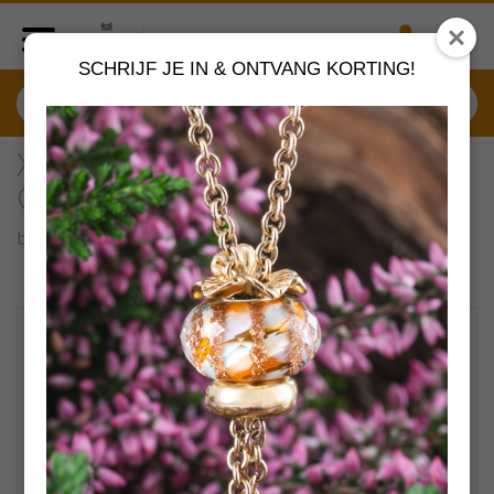
SCHRIJF JE IN & ONTVANG KORTING!
XAGBE-30009 XJewellery
Gelukkig
by
X-Jewellery sieraden -40%
VERDER SHOPPEN