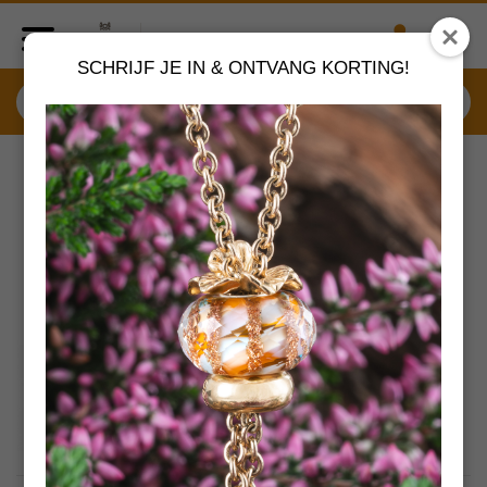
SCHRIJF JE IN & ONTVANG KORTING!
Onze aanraders
TSA18G-1 Trollbeads Art to Go
Unique Green actie armband
by
TROLLBEADS SIERADEN
€ 99,00
€ 170,00