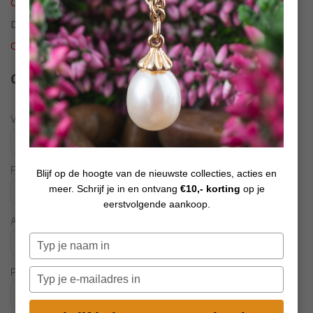
Online open 24/24 en 7/7
Di tot Zat : 10u tot 12u en 13u30 tot 18u
Online open 24/24 en 7/7
Contactformulier
Voornaam *
Familienaam *
Blijf op de hoogte van de nieuwste collecties, acties en
meer. Schrijf je in en ontvang
€10,- korting
op je
eerstvolgende aankoop.
Adres
Typ
je
naam
Postcode
Typ
in
je
e-