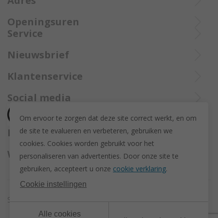
Adres
Openingsuren
Ieperstraat 3
Service
8970 Poperinge
057 33 34 61
Bel Trollbeadsonlineservice op
Nieuwsbrief
+32 057 33 34 61
info@juwelennevejan.be
Alles over nieuwe Trollbeadsproducten en acties te weten
Klantenservice
BTW: BE 0539762240
of bereik ons via
mail
komen? Schrijf u in om een nieuwsbrief te ontvangen!
(Max. 2 e-mails per maand.)
Over ons
Social media
Herroeping
Om ervoor te zorgen dat deze site correct werkt, en om
Retourneren en ruilen
de site te evalueren en verbeteren, gebruiken we
Betaalmethodes
Privacy policy
cookies. C
ookies worden gebruikt voor het
Algemene voorwaarden
Wij versturen met
personaliseren van advertenties.
Door onze site te
Disclaimer
gebruiken, accepteert u onze
cookie verklaring
.
Actievoorwaarden - Trollbeads GWP Paashanger
Cookie instellingen
Sitemap
Cookie instellingen
Alle cookies