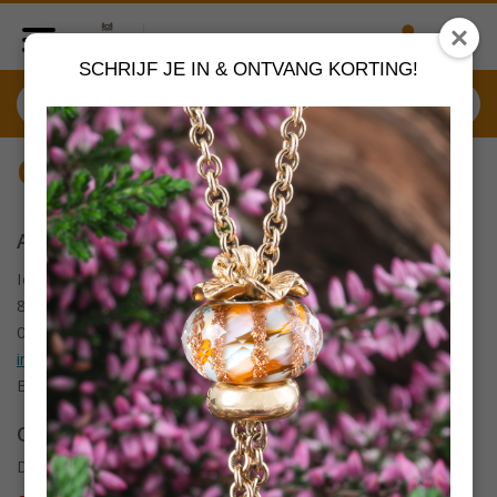
SCHRIJF JE IN & ONTVANG KORTING!
Contact
Adres
Ieperstraat 3
8970 Poperinge
057 33 34 61
info@juwelennevejan.be
BTW: BE 0539762240
Openingsuren
Di tot Zat : 10u tot 12u en 13u30 tot 18u