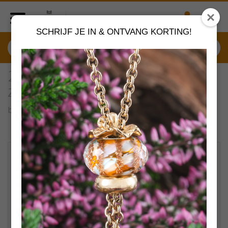
SCHRIJF JE IN & ONTVANG KORTING!
2013850135 Aziatisch collier
zacht groen 35cm
by
X-Jewellery sieraden -40%
VERDER SHOPPEN