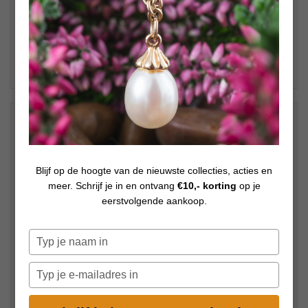
Promo op 'X-Jewellery sieraden -40%' - 40 %
€
24,00
Op voorraad
€
40,00
Blijf op de hoogte van de nieuwste collecties, acties en
meer. Schrijf je in en ontvang
€10,- korting
op je
eerstvolgende aankoop.
Typ
je
naam
Typ
in
je
e-