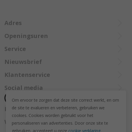
Adres
Openingsuren
Ieperstraat 3
8970 Poperinge
Di tot Zat : 10u tot 12u en 13u30 tot 18u
Service
057 33 34 61
Online open 24/24 en 7/7
Bel Trollbeadsonlineservice op
info@juwelennevejan.be
Nieuwsbrief
+32 057 33 34 61
BTW: BE 0539762240
Alles over nieuwe Trollbeadsproducten en acties te weten
Klantenservice
of bereik ons via
mail
komen? Schrijf u in om een nieuwsbrief te ontvangen!
(Max. 2 e-mails per maand.)
Over ons
Social media
Herroeping
Om ervoor te zorgen dat deze site correct werkt, en om
Retourneren en ruilen
de site te evalueren en verbeteren, gebruiken we
Betaalmethodes
Privacy policy
cookies. C
ookies worden gebruikt voor het
Algemene voorwaarden
Wij versturen met
personaliseren van advertenties.
Door onze site te
Disclaimer
gebruiken, accepteert u onze
cookie verklaring
.