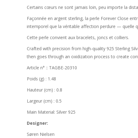
Certains cœurs ne sont jamais loin, peu importe la dist
Façonnée en argent sterling, la perle Forever Close ent
intemporel que la véritable affection perdure — quelle qu
Cette perle convient aux bracelets, joncs et colliers.
Crafted with precision from high-quality 925 Sterling Silv
then goes through an oxidization process to create cont
Article n° :: TAGBE-20310
Poids (g) : 1.48
Hauteur (cm) : 0.8
Largeur (cm) : 0.5
Main Material: Silver 925
Designer:
Søren Nielsen