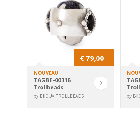
€ 79,00
NOUVEAU
NOU
TAGBE-00316
TAG
Trollbeads
Trol
Berceau Gardien
Conf
by
BIJOUX TROLLBEADS
by
BI
de Rêves
Minu
Edit