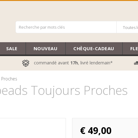
Toutes l
SALE
NOUVEAU
CHÈQUE-CADEAU
FL
commandé avant
17h
, livré lendemain*
 Proches
eads Toujours Proches
€
49,00