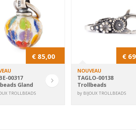
€ 85,00
€ 69
VEAU
NOUVEAU
BE-00317
TAGLO-00138
lbeads Gland
Trollbeads
ettis de
Fermoir des
JOUX TROLLBEADS
by
BIJOUX TROLLBEADS
it (Special
Moments
ion)