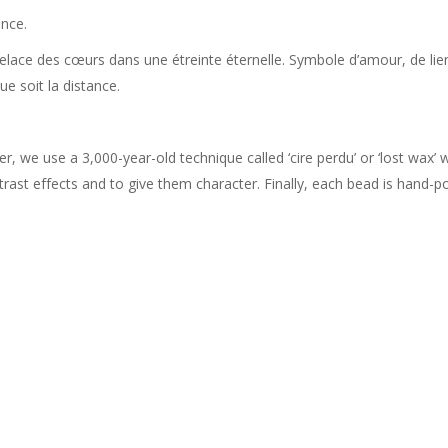
ance.
relace des cœurs dans une étreinte éternelle. Symbole d’amour, de lien
e soit la distance.
er, we use a 3,000-year-old technique called ‘cire perdu’ or ‘lost wax’ 
rast effects and to give them character. Finally, each bead is hand-po