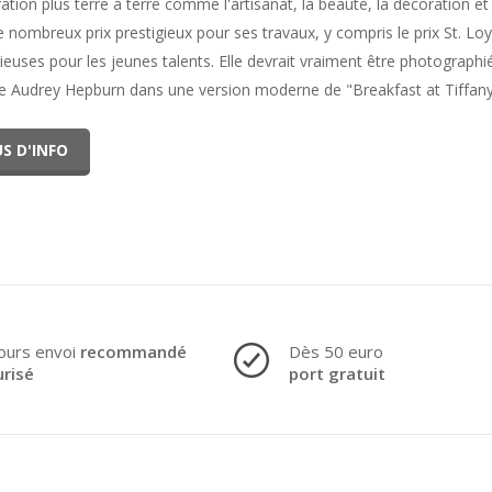
ration plus terre à terre comme l'artisanat, la beauté, la décoration et
e nombreux prix prestigieux pour ses travaux, y compris le prix St. Loy
ieuses pour les jeunes talents. Elle devrait vraiment être photographiée
Audrey Hepburn dans une version moderne de "Breakfast at Tiffany
S D'INFO
ours envoi
recommandé
Dès 50 euro
urisé
port gratuit