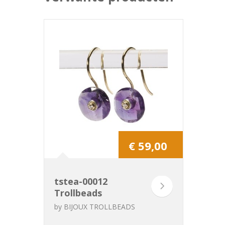
€ 59,00
tstea-00012
Trollbeads
Améthyste
by
BIJOUX TROLLBEADS