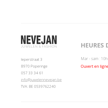
HEURES 
Mar - sam : 10h
Ieperstraat 3
Ouvert en ligne
8970 Poperinge
057 33 34 61
info@juwelennevejan.be
TVA: BE 0539762240