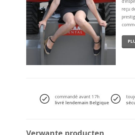
d'inspi
reçu d
prestig
comme 
PLU
commandé avant 17h
touj
livré lendemain Belgique
séc
Verwante producten