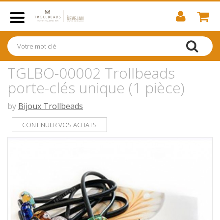
TGLBO-00002 Trollbeads
porte-clés unique (1 pièce)
by
Bijoux Trollbeads
CONTINUER VOS ACHATS