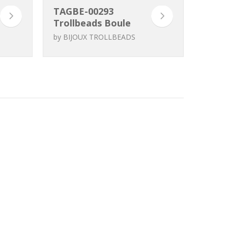
TAGBE-00293
Trollbeads Boule
de neige
by
BIJOUX TROLLBEADS