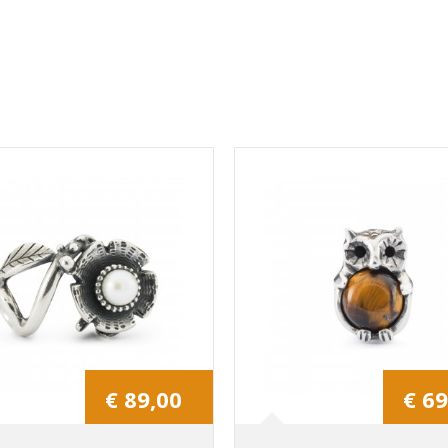
€ 89,00
€ 69