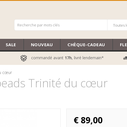
Toutes l
SALE
NOUVEAU
CHÈQUE-CADEAU
FL
commandé avant
17h
, livré lendemain*
du cœur
eads Trinité du cœur
€
89,00