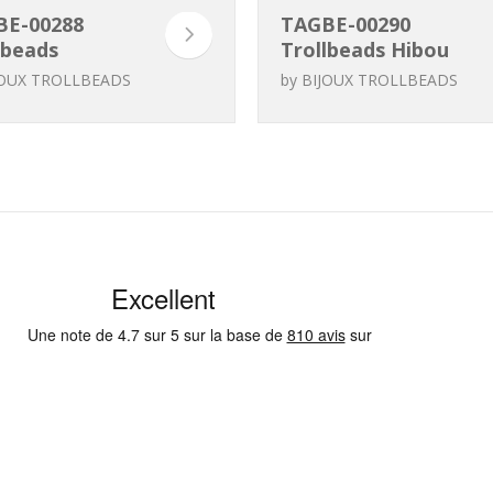
BE-00288
TAGBE-00290
lbeads
Trollbeads Hibou
olé de fleurs
de protection
JOUX TROLLBEADS
by
BIJOUX TROLLBEADS