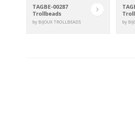
TAGBE-00287
TAG
Trollbeads
Trol
Beauté sereine
Auré
by
BIJOUX TROLLBEADS
by
BI