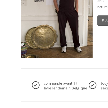
Søren 
nature
PLU
commandé avant 17h
touj
livré lendemain Belgique
séc