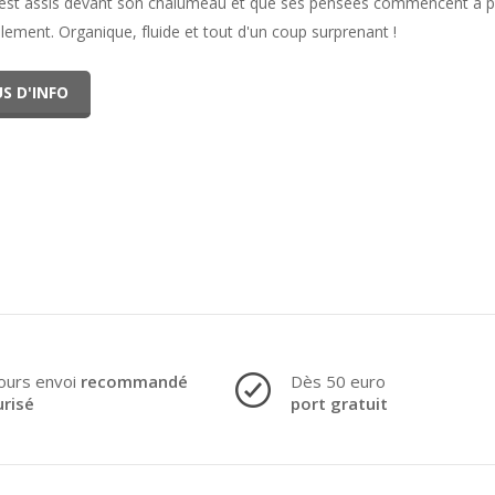
est assis devant son chalumeau et que ses pensées commencent à pre
llement. Organique, fluide et tout d'un coup surprenant !
S D'INFO
ours envoi
recommandé
Dès 50 euro
urisé
port gratuit